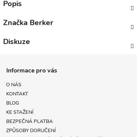
Popis
Značka
Berker
Diskuze
Z
á
Informace pro vás
p
a
O NÁS
t
KONTAKT
í
BLOG
KE STAŽENÍ
BEZPEČNÁ PLATBA
ZPŮSOBY DORUČENÍ