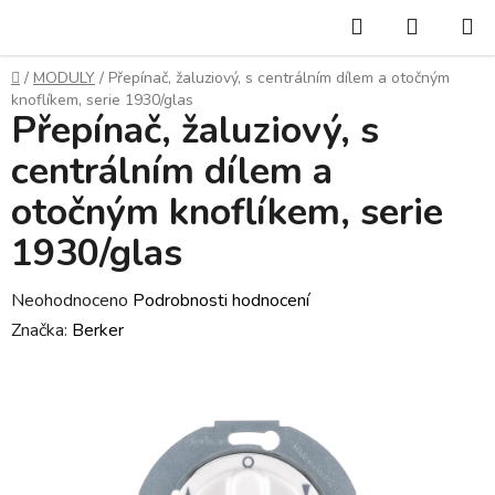
Přejít
Hledat
NÁKUP
na
KOŠÍK
obsah
Domů
/
MODULY
/
Přepínač, žaluziový, s centrálním dílem a otočným
knoflíkem, serie 1930/glas
Přepínač, žaluziový, s
centrálním dílem a
otočným knoflíkem, serie
1930/glas
Průměrné
Neohodnoceno
Podrobnosti hodnocení
hodnocení
Značka:
Berker
produktu
je
0,0
z
5