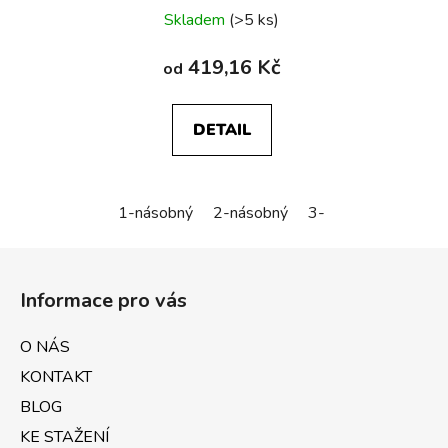
Skladem
(>5 ks)
419,16 Kč
od
DETAIL
1-násobný
2-násobný
3-násobný
Z
á
Informace pro vás
p
a
O NÁS
t
KONTAKT
í
BLOG
KE STAŽENÍ