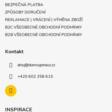
BEZPEČNÁ PLATBA
ZPŮSOBY DORUČENÍ
REKLAMACE | VRÁCENÍ | VÝMĚNA ZBOŽÍ
B2C VŠEOBECNÉ OBCHODNÍ PODMÍNKY
B2B VŠEOBECNÉ OBCHODNÍ PODMÍNKY
Kontakt
ahoj
@
dumvypinacu.cz
+420 602 358 615
INSPIRACE