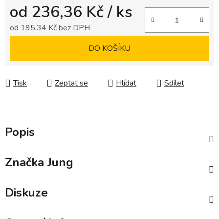
od
236,36 Kč
/ ks
od
195,34 Kč
bez DPH
Měrná cena:
DO KOŠÍKU
Tisk
Zeptat se
Hlídat
Sdílet
Popis
Značka
Jung
Diskuze