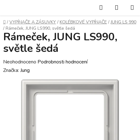
Přejít
Hledat
NÁKUP
na
KOŠÍK
obsah
Domů
/
VYPÍNAČE A ZÁSUVKY
/
KOLÉBKOVÉ VYPÍNAČE
/
JUNG LS 990
/
Rámeček, JUNG LS990, světle šedá
Rámeček, JUNG LS990,
světle šedá
Průměrné
Neohodnoceno
Podrobnosti hodnocení
hodnocení
Značka:
Jung
produktu
je
0,0
z
5
hvězdiček.