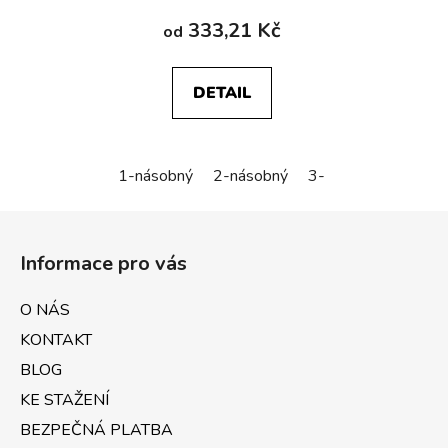
333,21 Kč
od
DETAIL
1-násobný
2-násobný
3-násobný
Z
á
Informace pro vás
p
a
O NÁS
t
KONTAKT
í
BLOG
KE STAŽENÍ
BEZPEČNÁ PLATBA