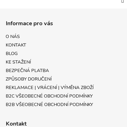
Z
á
Informace pro vás
p
a
O NÁS
t
KONTAKT
í
BLOG
KE STAŽENÍ
BEZPEČNÁ PLATBA
ZPŮSOBY DORUČENÍ
REKLAMACE | VRÁCENÍ | VÝMĚNA ZBOŽÍ
B2C VŠEOBECNÉ OBCHODNÍ PODMÍNKY
B2B VŠEOBECNÉ OBCHODNÍ PODMÍNKY
Kontakt