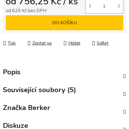
od
756,25 Kč
/ ks
od
625 Kč
bez DPH
Měrná cena:
DO KOŠÍKU
Tisk
Zeptat se
Hlídat
Sdílet
Popis
Související soubory (5)
Značka
Berker
Diskuze