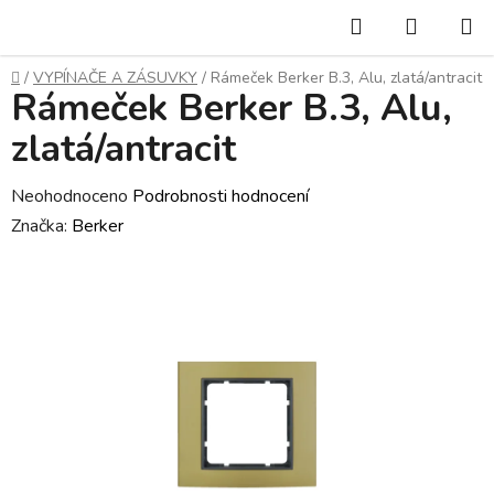
Přejít
Hledat
NÁKUP
na
KOŠÍK
obsah
Domů
/
VYPÍNAČE A ZÁSUVKY
/
Rámeček Berker B.3, Alu, zlatá/antracit
Rámeček Berker B.3, Alu,
zlatá/antracit
Průměrné
Neohodnoceno
Podrobnosti hodnocení
hodnocení
Značka:
Berker
produktu
je
0,0
z
5
hvězdiček.