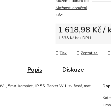
Můžeme doručit do:
je
Možnosti doručení
0,0
z
Kód:
5
1 618,98 Kč
/ 
hvězdiček.
1 338 Kč bez DPH
Měrná cena:
Tisk
Zeptat se
Popis
Diskuze
, 5mA, komplet., IP 55, Berker W.1, sv. šedá, mat
Dop
Kate
Hmo