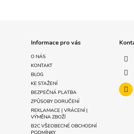
Z
á
Informace pro vás
Kont
p
a
O NÁS
t
KONTAKT
í
BLOG
KE STAŽENÍ
BEZPEČNÁ PLATBA
ZPŮSOBY DORUČENÍ
REKLAMACE | VRÁCENÍ |
VÝMĚNA ZBOŽÍ
B2C VŠEOBECNÉ OBCHODNÍ
PODMÍNKY