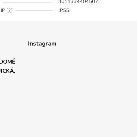
4011334404507
 IP
IP55
?
Instagram
 DOMĚ
JICKÁ,