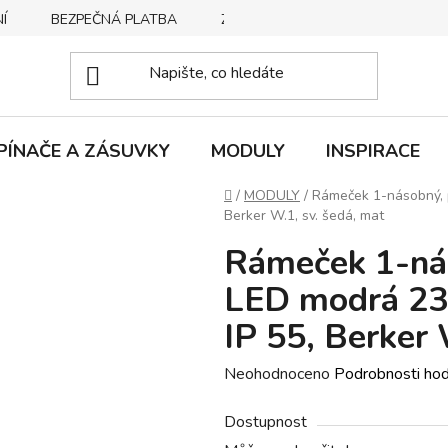
Í
BEZPEČNÁ PLATBA
ZPŮSOBY DORUČENÍ
REKLA
PÍNAČE A ZÁSUVKY
MODULY
INSPIRACE
Domů
/
MODULY
/
Rámeček 1-násobný, p
Berker W.1, sv. šedá, mat
Rámeček 1-nás
LED modrá 23
IP 55, Berker 
Průměrné
Neohodnoceno
Podrobnosti ho
hodnocení
Dostupnost
produktu