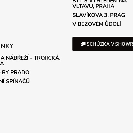
BYT S VÝHLEDEM NA
VLTAVU, PRAHA
SLAVÍKOVA 3, PRAG
V BEZOVÉM ŮDOLÍ
INKY
A NÁBŘEŽÍ - TROJICKÁ,
A
 BY PRADO
NÍ SPÍNAČŮ