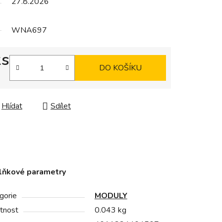
27.8.2026
WNA697
ks
DO KOŠÍKU
Hlídat
Sdílet
lňkové parametry
gorie
MODULY
tnost
0.043 kg