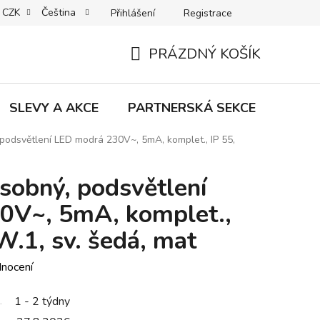
CZK
Čeština
Přihlášení
Registrace
MACE | VRÁCENÍ | VÝMĚNA ZBOŽÍ
B2C VŠEOBECNÉ OBCHODNÍ
PRÁZDNÝ KOŠÍK
NÁKUPNÍ
KOŠÍK
SLEVY A AKCE
PARTNERSKÁ SEKCE
Znač
odsvětlení LED modrá 230V~, 5mA, komplet., IP 55,
obný, podsvětlení
0V~, 5mA, komplet.,
W.1, sv. šedá, mat
dnocení
1 - 2 týdny