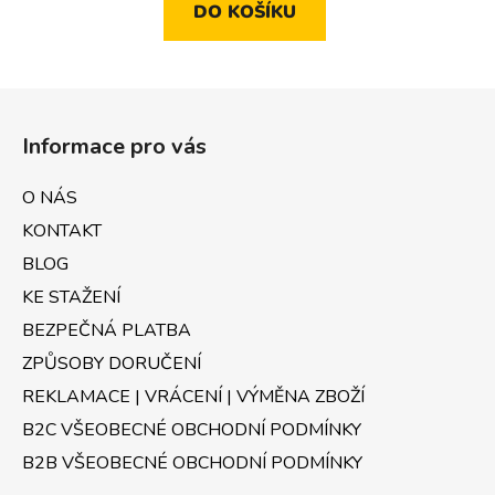
DO KOŠÍKU
Z
á
Informace pro vás
p
a
O NÁS
t
KONTAKT
í
BLOG
KE STAŽENÍ
BEZPEČNÁ PLATBA
ZPŮSOBY DORUČENÍ
REKLAMACE | VRÁCENÍ | VÝMĚNA ZBOŽÍ
B2C VŠEOBECNÉ OBCHODNÍ PODMÍNKY
B2B VŠEOBECNÉ OBCHODNÍ PODMÍNKY