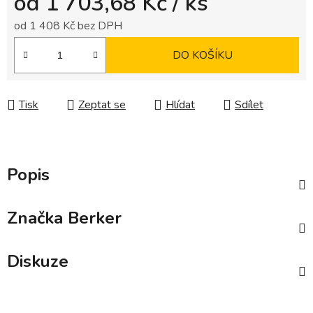
od
1 703,68 Kč
/ ks
od
1 408 Kč
bez DPH
Měrná cena:
DO KOŠÍKU
Tisk
Zeptat se
Hlídat
Sdílet
Popis
Značka
Berker
Diskuze