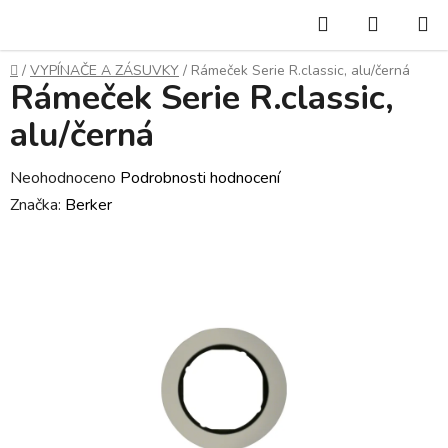
Přejít
Hledat
NÁKUP
na
KOŠÍK
obsah
Domů
/
VYPÍNAČE A ZÁSUVKY
/
Rámeček Serie R.classic, alu/černá
Rámeček Serie R.classic,
alu/černá
Průměrné
Neohodnoceno
Podrobnosti hodnocení
hodnocení
Značka:
Berker
produktu
je
0,0
z
5
hvězdiček.