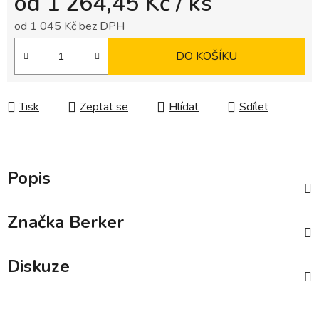
od
1 264,45 Kč
/ ks
od
1 045 Kč
bez DPH
Měrná cena:
DO KOŠÍKU
Tisk
Zeptat se
Hlídat
Sdílet
Popis
Značka
Berker
Diskuze