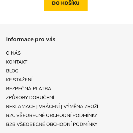
DO KOŠÍKU
Z
á
Informace pro vás
p
a
O NÁS
t
KONTAKT
í
BLOG
KE STAŽENÍ
BEZPEČNÁ PLATBA
ZPŮSOBY DORUČENÍ
REKLAMACE | VRÁCENÍ | VÝMĚNA ZBOŽÍ
B2C VŠEOBECNÉ OBCHODNÍ PODMÍNKY
B2B VŠEOBECNÉ OBCHODNÍ PODMÍNKY