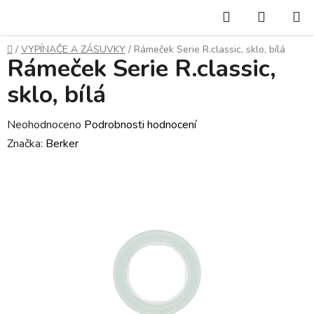
Přejít
Hledat
NÁKUP
na
KOŠÍK
obsah
Domů
/
VYPÍNAČE A ZÁSUVKY
/
Rámeček Serie R.classic, sklo, bílá
Rámeček Serie R.classic,
sklo, bílá
Průměrné
Neohodnoceno
Podrobnosti hodnocení
hodnocení
Značka:
Berker
produktu
je
0,0
z
5
hvězdiček.