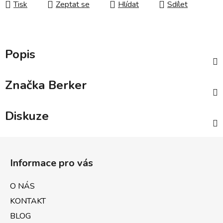
Tisk
Zeptat se
Hlídat
Sdílet
Popis
Značka
Berker
Diskuze
Z
á
Informace pro vás
p
a
O NÁS
t
KONTAKT
í
BLOG