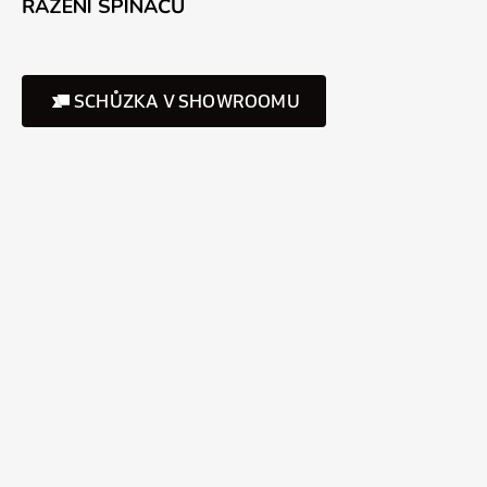
ŘAZENÍ SPÍNAČŮ
SCHŮZKA V SHOWROOMU