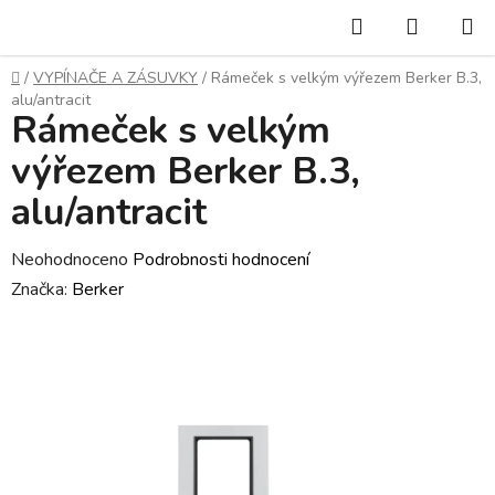
Přejít
Hledat
NÁKUP
na
KOŠÍK
obsah
Domů
/
VYPÍNAČE A ZÁSUVKY
/
Rámeček s velkým výřezem Berker B.3,
alu/antracit
Rámeček s velkým
výřezem Berker B.3,
alu/antracit
Průměrné
Neohodnoceno
Podrobnosti hodnocení
hodnocení
Značka:
Berker
produktu
je
0,0
z
5
hvězdiček.