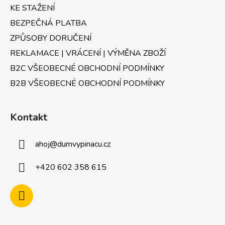
KE STAŽENÍ
BEZPEČNÁ PLATBA
ZPŮSOBY DORUČENÍ
REKLAMACE | VRÁCENÍ | VÝMĚNA ZBOŽÍ
B2C VŠEOBECNÉ OBCHODNÍ PODMÍNKY
B2B VŠEOBECNÉ OBCHODNÍ PODMÍNKY
Kontakt
ahoj
@
dumvypinacu.cz
+420 602 358 615