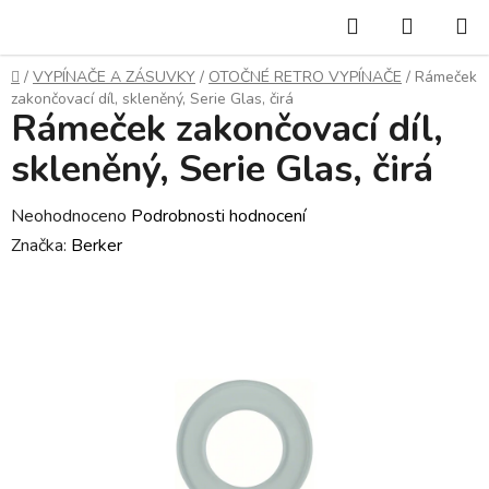
Přejít
Hledat
NÁKUP
na
KOŠÍK
obsah
Domů
/
VYPÍNAČE A ZÁSUVKY
/
OTOČNÉ RETRO VYPÍNAČE
/
Rámeček
zakončovací díl, skleněný, Serie Glas, čirá
Rámeček zakončovací díl,
skleněný, Serie Glas, čirá
Průměrné
Neohodnoceno
Podrobnosti hodnocení
hodnocení
Značka:
Berker
produktu
je
0,0
z
5
hvězdiček.