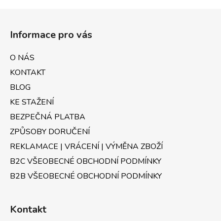
Z
á
Informace pro vás
p
a
O NÁS
t
KONTAKT
í
BLOG
KE STAŽENÍ
BEZPEČNÁ PLATBA
ZPŮSOBY DORUČENÍ
REKLAMACE | VRÁCENÍ | VÝMĚNA ZBOŽÍ
B2C VŠEOBECNÉ OBCHODNÍ PODMÍNKY
B2B VŠEOBECNÉ OBCHODNÍ PODMÍNKY
Kontakt