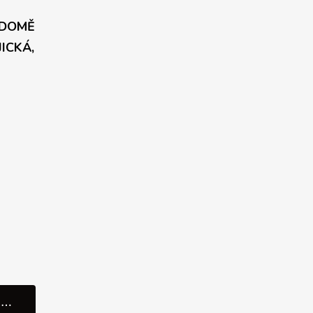
 DOMĚ
JICKÁ,
SCHŮZKA V SHOWROOMU