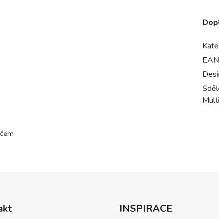
Dop
Kate
EAN
Desi
Sdělo
Mult
ičem
akt
INSPIRACE