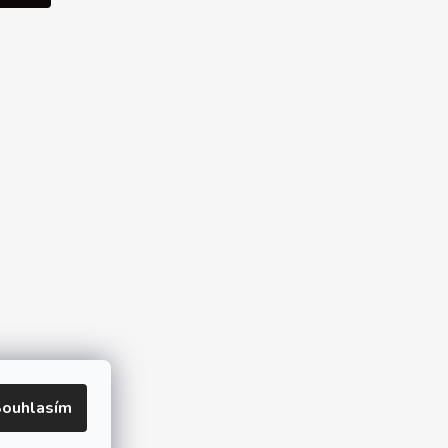
ine
ouhlasím