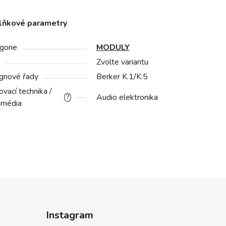
lňkové parametry
gorie
MODULY
Zvolte variantu
gnové řady
Berker K.1/K.5
vací technika /
Audio elektronika
?
imédia
Instagram