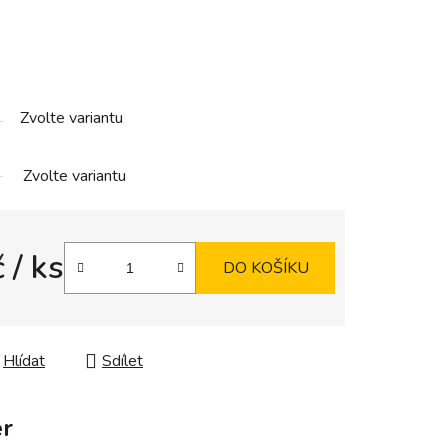
Zvolte variantu
Zvolte variantu
č
/ ks
DO KOŠÍKU
Hlídat
Sdílet
r