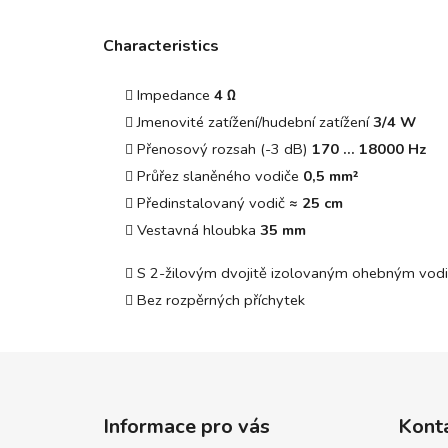
Characteristics
Impedance
4 Ω
Jmenovité zatížení/hudební zatížení
3/4 W
Přenosový rozsah (-3 dB)
170 ... 18000 Hz
Průřez slaněného vodiče
0,5 mm²
Předinstalovaný vodič
≈ 25 cm
Vestavná hloubka
35 mm
S 2-žilovým dvojitě izolovaným ohebným vod
Bez rozpěrných příchytek
Z
á
Informace pro vás
Kont
p