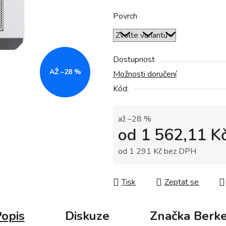
z
5
Povrch
hvězdiček.
Dostupnost
AŽ –28 %
Možnosti doručení
Kód:
až –28 %
od
1 562,11 K
od
1 291 Kč
bez DPH
Měrná cena:
Tisk
Zeptat se
opis
Diskuze
Značka
Berke