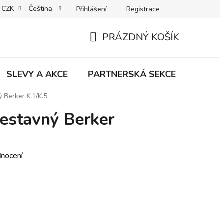
CZK
Čeština
Přihlášení
Registrace
MACE | VRÁCENÍ | VÝMĚNA ZBOŽÍ
B2C VŠEOBECNÉ OBCHODNÍ
PRÁZDNÝ KOŠÍK
NÁKUPNÍ
KOŠÍK
SLEVY A AKCE
PARTNERSKÁ SEKCE
Znač
 Berker K.1/K.5
estavný Berker
dnocení