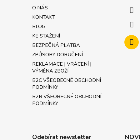
a
O NÁS
t
KONTAKT
í
BLOG
KE STAŽENÍ
BEZPEČNÁ PLATBA
ZPŮSOBY DORUČENÍ
REKLAMACE | VRÁCENÍ |
VÝMĚNA ZBOŽÍ
B2C VŠEOBECNÉ OBCHODNÍ
PODMÍNKY
B2B VŠEOBECNÉ OBCHODNÍ
PODMÍNKY
Odebírat newsletter
NOV