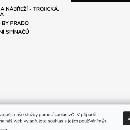
A NÁBŘEŽÍ - TROJICKÁ,
A
 BY PRADO
NÍ SPÍNAČŮ
artner Showroom MONOBRAND
Partner Eshop Monobrand.onl
lepšit naše služby pomocí cookies🍪. V případě
S
na náš web vyjadřujete souhlas s jejich používáním👍.