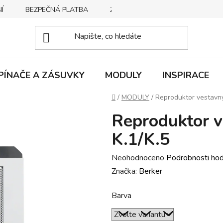
Í
BEZPEČNÁ PLATBA
ZPŮSOBY DORUČENÍ
REKLA
PÍNAČE A ZÁSUVKY
MODULY
INSPIRACE
Domů
/
MODULY
/
Reproduktor vestavný
Reproduktor v
K.1/K.5
Průměrné
Neohodnoceno
Podrobnosti ho
hodnocení
Značka:
Berker
produktu
Barva
je
0,0