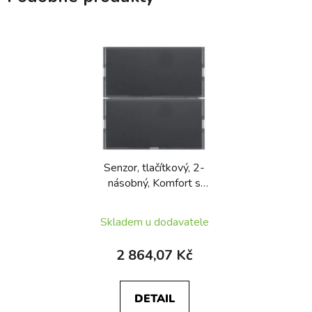
Senzor, tlačítkový, 2-
násobný, Komfort s
popisovým polem KNX,
Berker S.1/B.x,
Skladem u dodavatele
antracit/alu
2 864,07 Kč
DETAIL