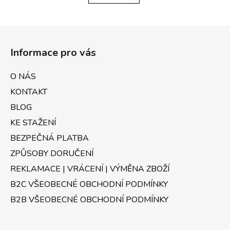
Z
á
Informace pro vás
p
a
O NÁS
t
KONTAKT
í
BLOG
KE STAŽENÍ
BEZPEČNÁ PLATBA
ZPŮSOBY DORUČENÍ
REKLAMACE | VRÁCENÍ | VÝMĚNA ZBOŽÍ
B2C VŠEOBECNÉ OBCHODNÍ PODMÍNKY
B2B VŠEOBECNÉ OBCHODNÍ PODMÍNKY