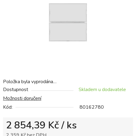
5
hvězdiček.
Položka byla vyprodána…
Dostupnost
Skladem u dodavatele
Možnosti doručení
Kód:
80162780
2 854,39 Kč
/ ks
2 359 Kč bez DPH