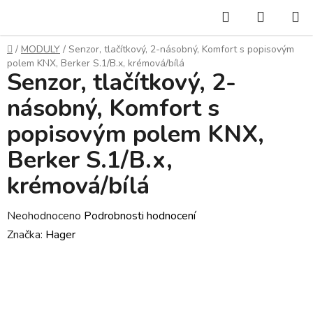
Přejít
Hledat
NÁKUP
na
KOŠÍK
obsah
Domů
/
MODULY
/
Senzor, tlačítkový, 2-násobný, Komfort s popisovým
polem KNX, Berker S.1/B.x, krémová/bílá
Senzor, tlačítkový, 2-
násobný, Komfort s
popisovým polem KNX,
Berker S.1/B.x,
krémová/bílá
Průměrné
Neohodnoceno
Podrobnosti hodnocení
hodnocení
Značka:
Hager
produktu
je
0,0
z