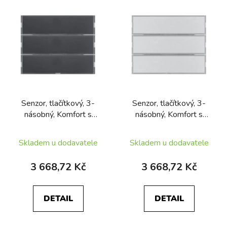
Senzor, tlačítkový, 3-
Senzor, tlačítkový, 3-
násobný, Komfort s
násobný, Komfort s
popisovým polem KNX,
popisovým polem KNX,
Berker K.1, antracit mat,
Berker K.5, alu mat., lak.
Skladem u dodavatele
Skladem u dodavatele
lak.
3 668,72 Kč
3 668,72 Kč
DETAIL
DETAIL