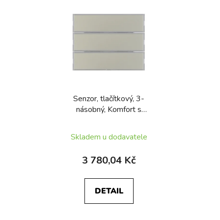
Senzor, tlačítkový, 3-
násobný, Komfort s
popisovým polem KNX,
Berker K.5, ušlecht. ocel
Skladem u dodavatele
mat, lak.
3 780,04 Kč
DETAIL