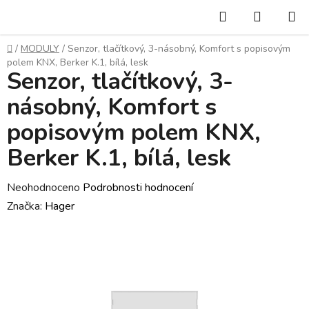
Přejít
Hledat
NÁKUP
na
KOŠÍK
obsah
Domů
/
MODULY
/
Senzor, tlačítkový, 3-násobný, Komfort s popisovým
polem KNX, Berker K.1, bílá, lesk
Senzor, tlačítkový, 3-
násobný, Komfort s
popisovým polem KNX,
Berker K.1, bílá, lesk
Průměrné
Neohodnoceno
Podrobnosti hodnocení
hodnocení
Značka:
Hager
produktu
je
0,0
z
5