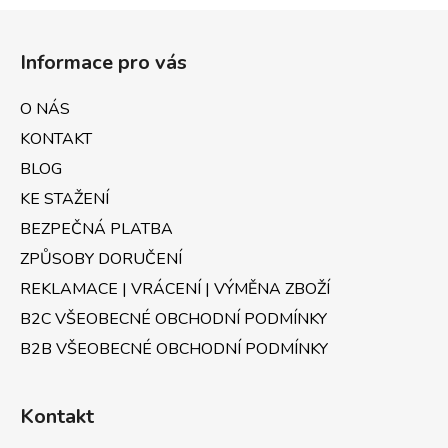
Z
á
Informace pro vás
p
a
O NÁS
t
KONTAKT
í
BLOG
KE STAŽENÍ
BEZPEČNÁ PLATBA
ZPŮSOBY DORUČENÍ
REKLAMACE | VRÁCENÍ | VÝMĚNA ZBOŽÍ
B2C VŠEOBECNÉ OBCHODNÍ PODMÍNKY
B2B VŠEOBECNÉ OBCHODNÍ PODMÍNKY
Kontakt