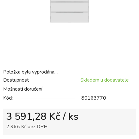
hvězdiček.
Položka byla vyprodána…
Dostupnost
Skladem u dodavatele
Možnosti doručení
Kód:
80163770
3 591,28 Kč
/ ks
2 968 Kč bez DPH
Měrná cena: