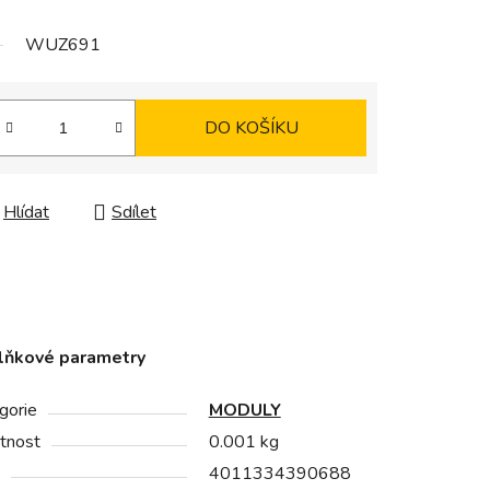
WUZ691
DO KOŠÍKU
Hlídat
Sdílet
lňkové parametry
gorie
MODULY
tnost
0.001 kg
4011334390688