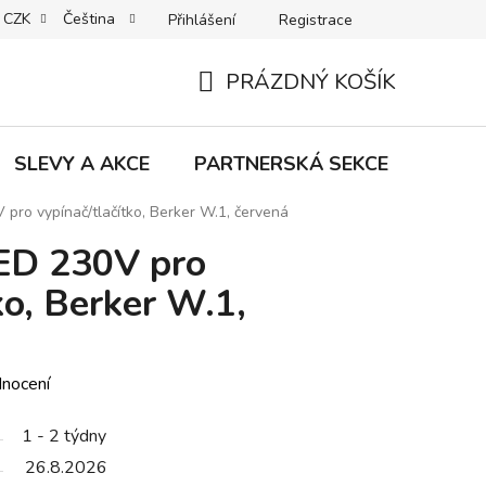
CZK
Čeština
Přihlášení
Registrace
MACE | VRÁCENÍ | VÝMĚNA ZBOŽÍ
B2C VŠEOBECNÉ OBCHODNÍ
PRÁZDNÝ KOŠÍK
NÁKUPNÍ
KOŠÍK
SLEVY A AKCE
PARTNERSKÁ SEKCE
Znač
 pro vypínač/tlačítko, Berker W.1, červená
LED 230V pro
ko, Berker W.1,
dnocení
1 - 2 týdny
26.8.2026