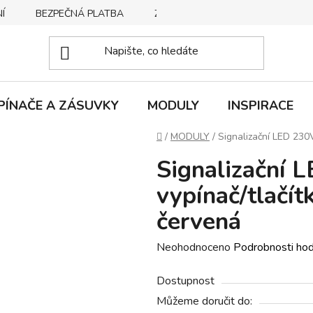
Í
BEZPEČNÁ PLATBA
ZPŮSOBY DORUČENÍ
REKLA
PÍNAČE A ZÁSUVKY
MODULY
INSPIRACE
Domů
/
MODULY
/
Signalizační LED 230V
Signalizační 
vypínač/tlačít
červená
Průměrné
Neohodnoceno
Podrobnosti ho
hodnocení
Dostupnost
produktu
Můžeme doručit do:
je