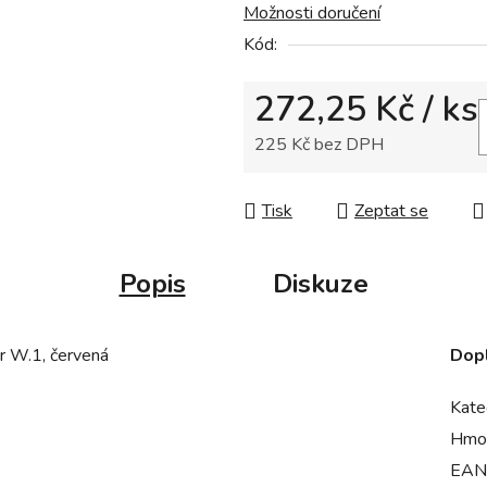
Možnosti doručení
0,0
z
Kód:
5
272,25 Kč
/ ks
hvězdiček.
225 Kč bez DPH
Měrná cena:
Tisk
Zeptat se
Popis
Diskuze
er W.1, červená
Dop
Kate
Hmo
EAN