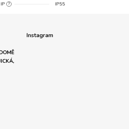
 IP
IP55
?
Instagram
 DOMĚ
JICKÁ,