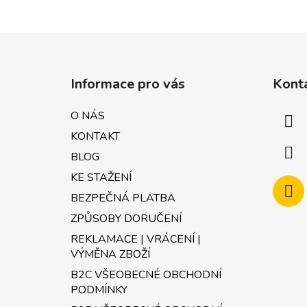
Z
á
Informace pro vás
Kont
p
a
O NÁS
t
KONTAKT
í
BLOG
KE STAŽENÍ
BEZPEČNÁ PLATBA
ZPŮSOBY DORUČENÍ
REKLAMACE | VRÁCENÍ |
VÝMĚNA ZBOŽÍ
B2C VŠEOBECNÉ OBCHODNÍ
PODMÍNKY