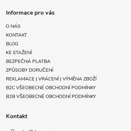
Z
á
á
d
Informace pro vás
p
a
a
c
O NÁS
t
í
KONTAKT
p
í
r
BLOG
v
KE STAŽENÍ
k
BEZPEČNÁ PLATBA
y
v
ZPŮSOBY DORUČENÍ
ý
REKLAMACE | VRÁCENÍ | VÝMĚNA ZBOŽÍ
p
B2C VŠEOBECNÉ OBCHODNÍ PODMÍNKY
i
s
B2B VŠEOBECNÉ OBCHODNÍ PODMÍNKY
u
Kontakt