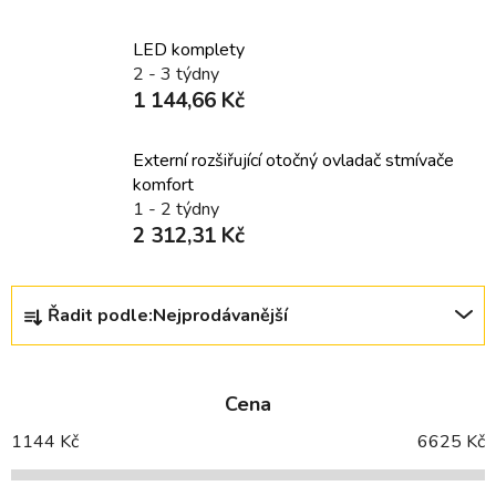
LED komplety
2 - 3 týdny
1 144,66 Kč
Externí rozšiřující otočný ovladač stmívače
komfort
1 - 2 týdny
2 312,31 Kč
Ř
Řadit podle:
Nejprodávanější
a
z
e
Cena
n
í
1144
Kč
6625
Kč
p