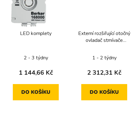
LED komplety
Externí rozšiřující otočný
ovladač stmívače
komfort
2 - 3 týdny
1 - 2 týdny
1 144,66 Kč
2 312,31 Kč
DO KOŠÍKU
DO KOŠÍKU