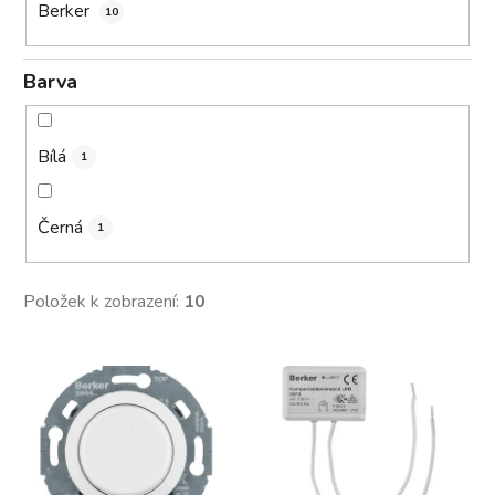
Berker
10
Barva
Bílá
1
Černá
1
Položek k zobrazení:
10
V
ý
p
i
s