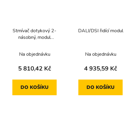
Stmívač dotykový 2-
DALI/DSI řidící modul
násobný, modul
univerzální 2x300/40W
R,L,C, dom. elektronika
Na objednávku
Na objednávku
5 810,42 Kč
4 935,59 Kč
DO KOŠÍKU
DO KOŠÍKU