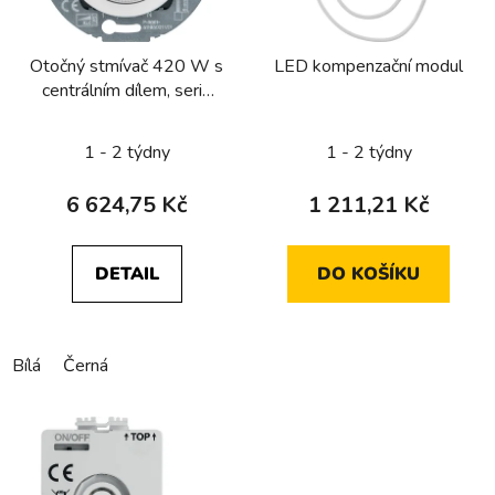
p
r
Otočný stmívač 420 W s
LED kompenzační modul
o
centrálním dílem, serie
d
1930/glas
u
1 - 2 týdny
1 - 2 týdny
k
t
6 624,75 Kč
1 211,21 Kč
ů
DETAIL
DO KOŠÍKU
Bílá
Černá