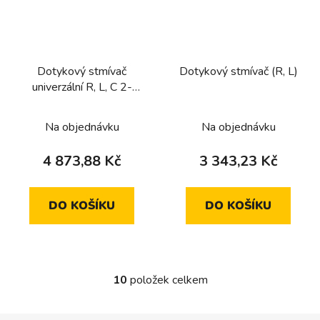
Dotykový stmívač
Dotykový stmívač (R, L)
univerzální R, L, C 2-
násobný
Na objednávku
Na objednávku
4 873,88 Kč
3 343,23 Kč
DO KOŠÍKU
DO KOŠÍKU
10
položek celkem
O
v
l