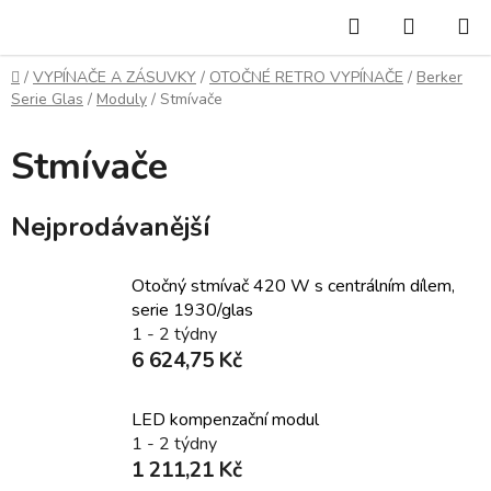
Přejít
Hledat
NÁKUP
na
KOŠÍK
obsah
Domů
/
VYPÍNAČE A ZÁSUVKY
/
OTOČNÉ RETRO VYPÍNAČE
/
Berker
Serie Glas
/
Moduly
/
Stmívače
Stmívače
Nejprodávanější
Otočný stmívač 420 W s centrálním dílem,
serie 1930/glas
1 - 2 týdny
6 624,75 Kč
LED kompenzační modul
1 - 2 týdny
1 211,21 Kč