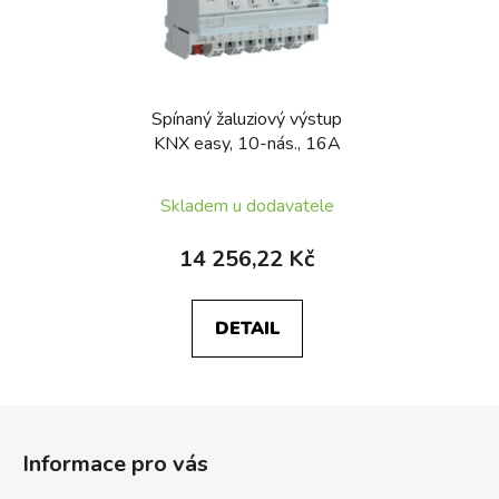
Spínaný žaluziový výstup
KNX easy, 10-nás., 16A
Skladem u dodavatele
14 256,22 Kč
DETAIL
Z
á
Informace pro vás
p