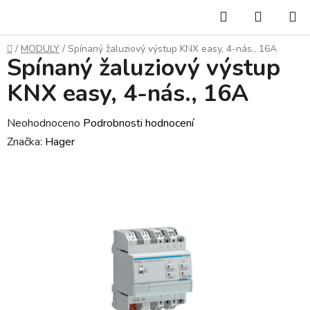
Přejít
Hledat
NÁKUP
na
KOŠÍK
obsah
Domů
/
MODULY
/
Spínaný žaluziový výstup KNX easy, 4-nás., 16A
Spínaný žaluziový výstup
KNX easy, 4-nás., 16A
Průměrné
Neohodnoceno
Podrobnosti hodnocení
hodnocení
Značka:
Hager
produktu
je
0,0
z
5
hvězdiček.