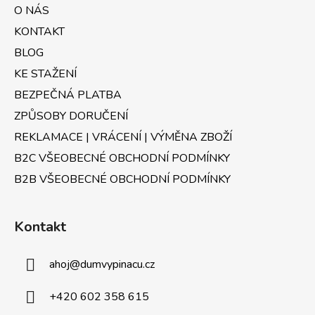
a
O NÁS
t
KONTAKT
í
BLOG
KE STAŽENÍ
BEZPEČNÁ PLATBA
ZPŮSOBY DORUČENÍ
REKLAMACE | VRÁCENÍ | VÝMĚNA ZBOŽÍ
B2C VŠEOBECNÉ OBCHODNÍ PODMÍNKY
B2B VŠEOBECNÉ OBCHODNÍ PODMÍNKY
Kontakt
ahoj
@
dumvypinacu.cz
+420 602 358 615