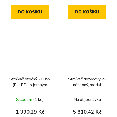
DO KOŠÍKU
DO KOŠÍKU
Stmívač otočný 200W
Stmívač dotykový 2-
(R, LED), s jemným
násobný, modul
krokováním
univerzální 2x300/40W
R,L,C, dom. elektronika
Skladem
(1 ks)
Na objednávku
1 390,29 Kč
5 810,42 Kč