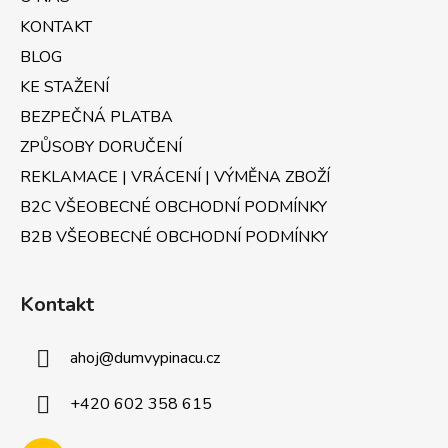
v
t
k
KONTAKT
í
y
BLOG
v
KE STAŽENÍ
ý
p
BEZPEČNÁ PLATBA
i
ZPŮSOBY DORUČENÍ
s
u
REKLAMACE | VRÁCENÍ | VÝMĚNA ZBOŽÍ
B2C VŠEOBECNÉ OBCHODNÍ PODMÍNKY
B2B VŠEOBECNÉ OBCHODNÍ PODMÍNKY
Kontakt
ahoj
@
dumvypinacu.cz
+420 602 358 615