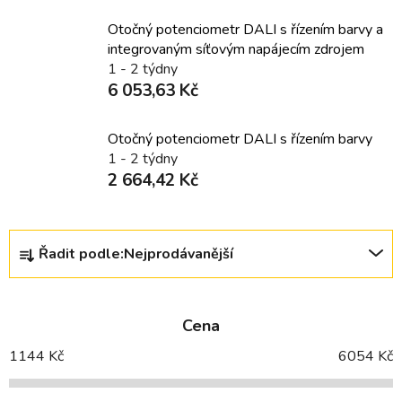
Otočný potenciometr DALI s řízením barvy a
integrovaným síťovým napájecím zdrojem
1 - 2 týdny
6 053,63 Kč
Otočný potenciometr DALI s řízením barvy
1 - 2 týdny
2 664,42 Kč
Ř
Řadit podle:
Nejprodávanější
a
z
e
Cena
n
í
1144
Kč
6054
Kč
p