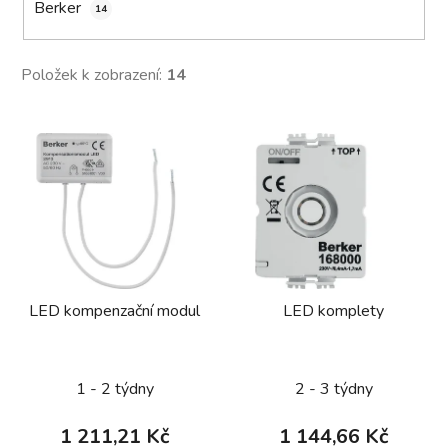
Berker
14
Položek k zobrazení:
14
V
ý
p
i
s
p
r
LED kompenzační modul
LED komplety
o
d
u
1 - 2 týdny
2 - 3 týdny
k
t
1 211,21 Kč
1 144,66 Kč
ů