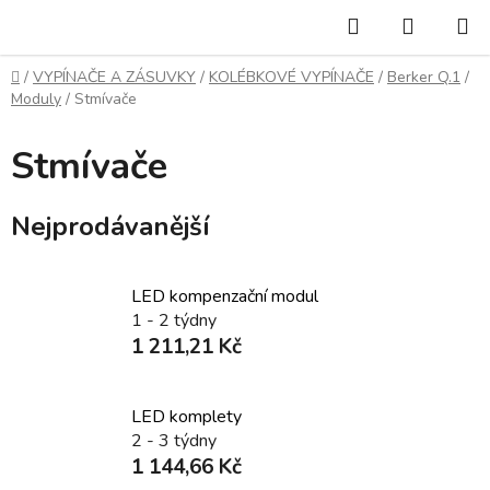
Přejít
Hledat
NÁKUP
na
KOŠÍK
obsah
Domů
/
VYPÍNAČE A ZÁSUVKY
/
KOLÉBKOVÉ VYPÍNAČE
/
Berker Q.1
/
Moduly
/
Stmívače
Stmívače
Nejprodávanější
LED kompenzační modul
1 - 2 týdny
1 211,21 Kč
LED komplety
2 - 3 týdny
1 144,66 Kč