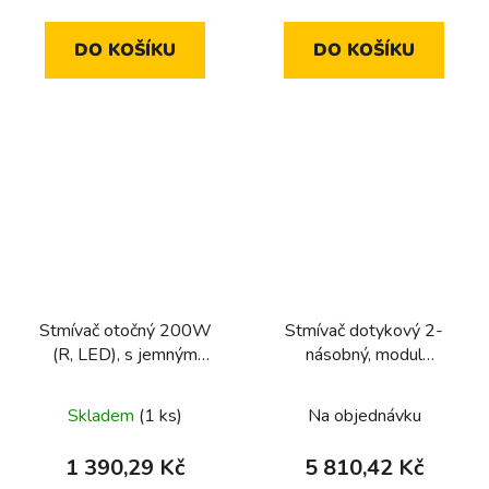
DO KOŠÍKU
DO KOŠÍKU
Stmívač otočný 200W
Stmívač dotykový 2-
(R, LED), s jemným
násobný, modul
krokováním
univerzální 2x300/40W
R,L,C, dom. elektronika
Skladem
(1 ks)
Na objednávku
1 390,29 Kč
5 810,42 Kč