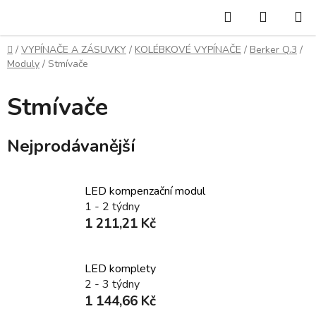
Přejít
Hledat
NÁKUP
na
KOŠÍK
obsah
Domů
/
VYPÍNAČE A ZÁSUVKY
/
KOLÉBKOVÉ VYPÍNAČE
/
Berker Q.3
/
Moduly
/
Stmívače
Stmívače
Nejprodávanější
LED kompenzační modul
1 - 2 týdny
1 211,21 Kč
LED komplety
2 - 3 týdny
1 144,66 Kč