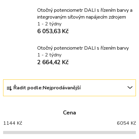
Otočný potenciometr DALI s řízením barvy a
integrovaným síťovým napájecím zdrojem
1 - 2 týdny
6 053,63 Kč
Otočný potenciometr DALI s řízením barvy
1 - 2 týdny
2 664,42 Kč
Ř
Řadit podle:
Nejprodávanější
a
z
e
Cena
n
í
1144
Kč
6054
Kč
p