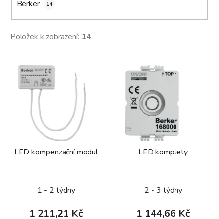
Berker
14
Položek k zobrazení:
14
V
ý
p
i
s
p
r
LED kompenzační modul
LED komplety
o
d
u
1 - 2 týdny
2 - 3 týdny
k
t
1 211,21 Kč
1 144,66 Kč
ů