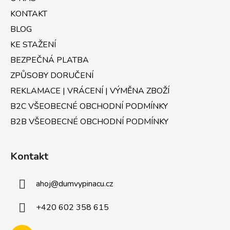
v
t
k
KONTAKT
í
y
BLOG
v
KE STAŽENÍ
ý
p
BEZPEČNÁ PLATBA
i
ZPŮSOBY DORUČENÍ
s
u
REKLAMACE | VRÁCENÍ | VÝMĚNA ZBOŽÍ
B2C VŠEOBECNÉ OBCHODNÍ PODMÍNKY
B2B VŠEOBECNÉ OBCHODNÍ PODMÍNKY
Kontakt
ahoj
@
dumvypinacu.cz
+420 602 358 615