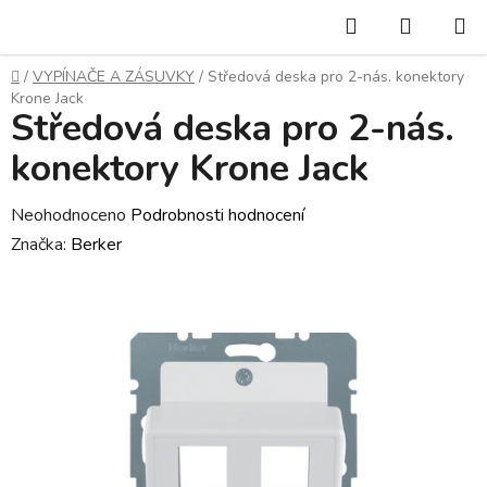
Přejít
Hledat
NÁKUP
na
KOŠÍK
obsah
Domů
/
VYPÍNAČE A ZÁSUVKY
/
Středová deska pro 2-nás. konektory
Krone Jack
Středová deska pro 2-nás.
konektory Krone Jack
Průměrné
Neohodnoceno
Podrobnosti hodnocení
hodnocení
Značka:
Berker
produktu
je
0,0
z
5
hvězdiček.