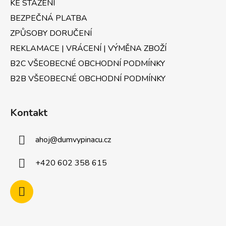
KE STAŽENÍ
BEZPEČNÁ PLATBA
ZPŮSOBY DORUČENÍ
REKLAMACE | VRÁCENÍ | VÝMĚNA ZBOŽÍ
B2C VŠEOBECNÉ OBCHODNÍ PODMÍNKY
B2B VŠEOBECNÉ OBCHODNÍ PODMÍNKY
Kontakt
ahoj
@
dumvypinacu.cz
+420 602 358 615