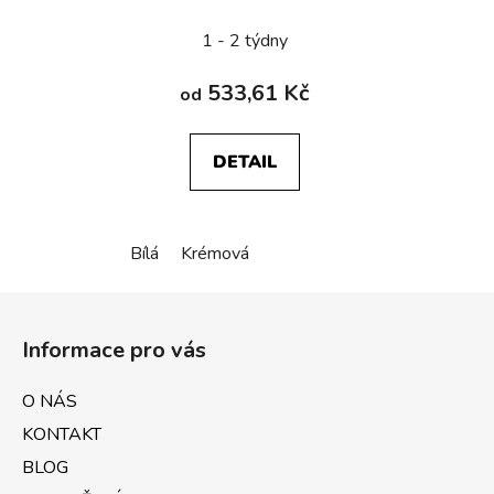
Duplex SC
1 - 2 týdny
533,61 Kč
od
DETAIL
Bílá
Krémová
Z
á
Informace pro vás
p
a
O NÁS
t
KONTAKT
í
BLOG