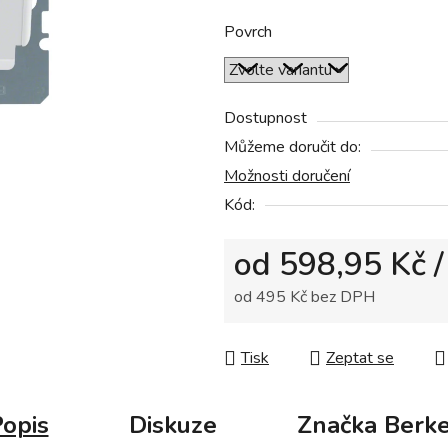
z
5
Povrch
hvězdiček.
Dostupnost
Můžeme doručit do:
Možnosti doručení
Kód:
od
598,95 Kč
/
od
495 Kč
bez DPH
Měrná cena:
Tisk
Zeptat se
opis
Diskuze
Značka
Berke