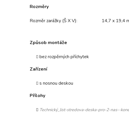
Rozměry
Rozměr zarážky (Š X V):
14,7 x 19,4
Způsob montáže
bez rozpěrných příchytek
Zařízení
s nosnou deskou
Přílohy
Technický_list-stredova-deska-pro-2-nas--kone