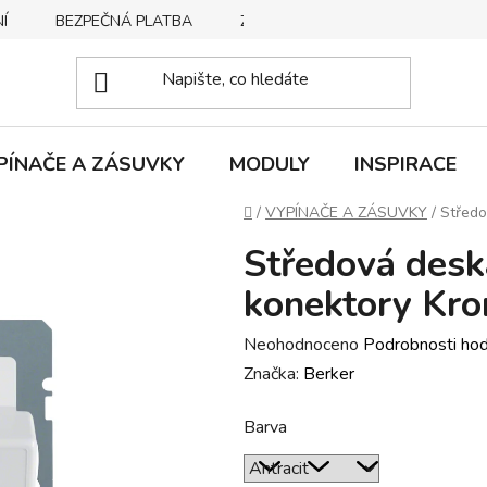
Í
BEZPEČNÁ PLATBA
ZPŮSOBY DORUČENÍ
REKLA
PÍNAČE A ZÁSUVKY
MODULY
INSPIRACE
Domů
/
VYPÍNAČE A ZÁSUVKY
/
Středo
Středová desk
konektory Kro
Průměrné
Neohodnoceno
Podrobnosti ho
hodnocení
Značka:
Berker
produktu
Barva
je
0,0