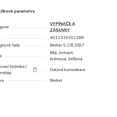
lňkové parametry
VYPÍNAČE A
gorie
ZÁSUVKY
4011334301288
gnové řady
Berker S.1/B.3/B.7
Bílá, Antracit,
a
Krémová, Stříbrná
vací technika /
Datová komunikace
?
imédia
ka
Berker