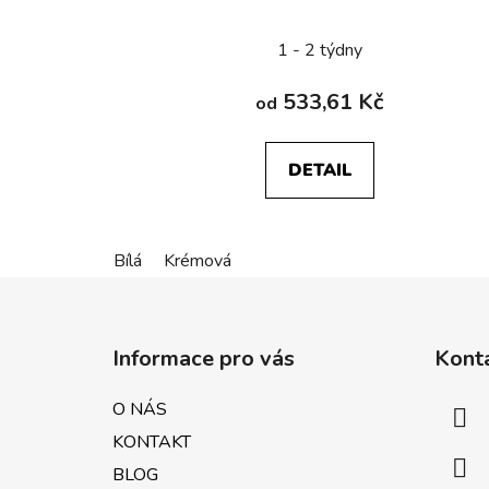
1 - 2 týdny
533,61 Kč
od
DETAIL
Bílá
Krémová
Z
á
Informace pro vás
Kont
p
a
O NÁS
t
KONTAKT
í
BLOG