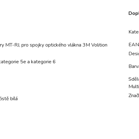
Dop
Kate
EAN
ry MT-RJ, pro spojky optického vlákna 3M Volition
Desi
ategorie 5e a kategorie 6
Barv
Sdělo
Mult
Znač
stě bílá