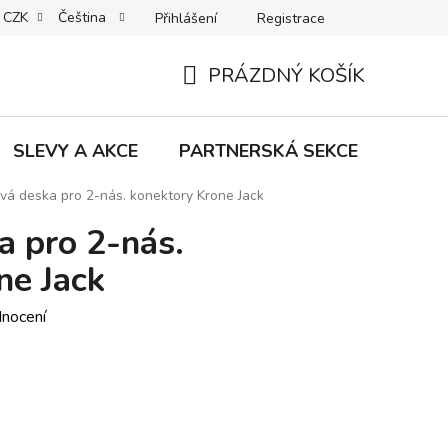
CZK
Čeština
Přihlášení
Registrace
MACE | VRÁCENÍ | VÝMĚNA ZBOŽÍ
B2C VŠEOBECNÉ OBCHODNÍ
PRÁZDNÝ KOŠÍK
NÁKUPNÍ
KOŠÍK
SLEVY A AKCE
PARTNERSKÁ SEKCE
Znač
vá deska pro 2-nás. konektory Krone Jack
a pro 2-nás.
ne Jack
dnocení