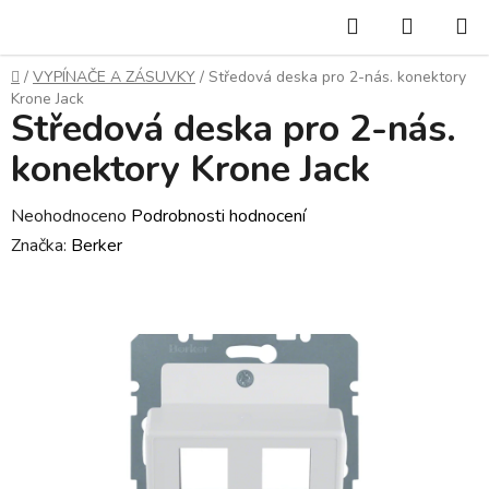
Přejít
Hledat
NÁKUP
na
KOŠÍK
obsah
Domů
/
VYPÍNAČE A ZÁSUVKY
/
Středová deska pro 2-nás. konektory
Krone Jack
Středová deska pro 2-nás.
konektory Krone Jack
Průměrné
Neohodnoceno
Podrobnosti hodnocení
hodnocení
Značka:
Berker
produktu
je
0,0
z
5
hvězdiček.