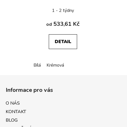
Duplex SC
1 - 2 týdny
533,61 Kč
od
DETAIL
Bílá
Krémová
Z
á
Informace pro vás
p
a
O NÁS
t
KONTAKT
í
BLOG