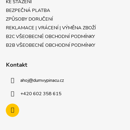
KE STAŽENÍ
BEZPEČNÁ PLATBA
ZPŮSOBY DORUČENÍ
REKLAMACE | VRÁCENÍ | VÝMĚNA ZBOŽÍ
B2C VŠEOBECNÉ OBCHODNÍ PODMÍNKY
B2B VŠEOBECNÉ OBCHODNÍ PODMÍNKY
Kontakt
ahoj
@
dumvypinacu.cz
+420 602 358 615