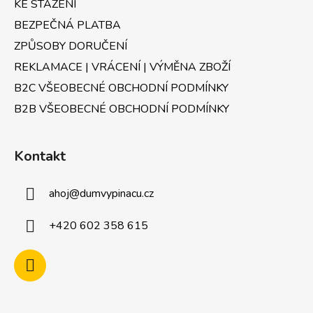
KE STAŽENÍ
BEZPEČNÁ PLATBA
ZPŮSOBY DORUČENÍ
REKLAMACE | VRÁCENÍ | VÝMĚNA ZBOŽÍ
B2C VŠEOBECNÉ OBCHODNÍ PODMÍNKY
B2B VŠEOBECNÉ OBCHODNÍ PODMÍNKY
Kontakt
ahoj
@
dumvypinacu.cz
+420 602 358 615