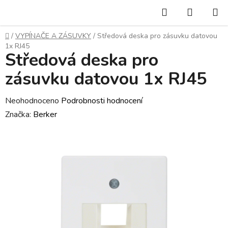
Přejít
Hledat
NÁKUP
na
KOŠÍK
obsah
Domů
/
VYPÍNAČE A ZÁSUVKY
/
Středová deska pro zásuvku datovou
1x RJ45
Středová deska pro
zásuvku datovou 1x RJ45
Průměrné
Neohodnoceno
Podrobnosti hodnocení
hodnocení
Značka:
Berker
produktu
je
0,0
z
5
hvězdiček.