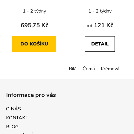
RJ45
1 - 2 týdny
1 - 2 týdny
695,75 Kč
121 Kč
od
DO KOŠÍKU
DETAIL
Bílá
Černá
Krémová
Z
á
Informace pro vás
p
a
O NÁS
t
KONTAKT
í
BLOG