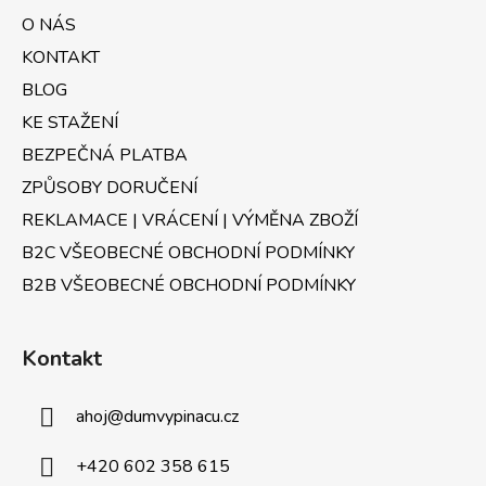
a
c
O NÁS
t
í
KONTAKT
p
í
r
BLOG
v
KE STAŽENÍ
k
BEZPEČNÁ PLATBA
y
v
ZPŮSOBY DORUČENÍ
ý
REKLAMACE | VRÁCENÍ | VÝMĚNA ZBOŽÍ
p
B2C VŠEOBECNÉ OBCHODNÍ PODMÍNKY
i
s
B2B VŠEOBECNÉ OBCHODNÍ PODMÍNKY
u
Kontakt
ahoj
@
dumvypinacu.cz
+420 602 358 615