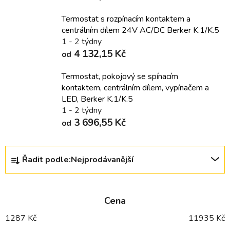
Termostat s rozpínacím kontaktem a
centrálním dílem 24V AC/DC Berker K.1/K.5
1 - 2 týdny
4 132,15 Kč
od
Termostat, pokojový se spínacím
kontaktem, centrálním dílem, vypínačem a
LED, Berker K.1/K.5
1 - 2 týdny
3 696,55 Kč
od
Ř
Řadit podle:
Nejprodávanější
a
z
e
Cena
n
í
1287
Kč
11935
Kč