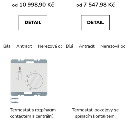
t
10 998,90 Kč
7 547,98 Kč
od
od
ů
DETAIL
DETAIL
Bílá
Antracit
Nerezová ocel
Bílá
Alu elox
Antracit
Nerezová oce
Termostat s rozpínacím
Termostat, pokojový se
kontaktem a centrálním
spínacím kontaktem,
dílem 24V AC/DC
centrálním dílem,