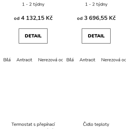
Berker K.1/K.5
vypínačem a LED, Berker
1 - 2 týdny
1 - 2 týdny
K.1/K.5
4 132,15 Kč
3 696,55 Kč
od
od
DETAIL
DETAIL
Bílá
Antracit
Nerezová ocel
Bílá
Alu elox
Antracit
Nerezová oce
Termostat s přepínací
Čidlo teploty