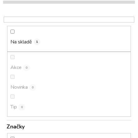
p
r
o
d
u
k
Na skladě
1
t
ů
Akce
0
Novinka
0
Tip
0
Značky