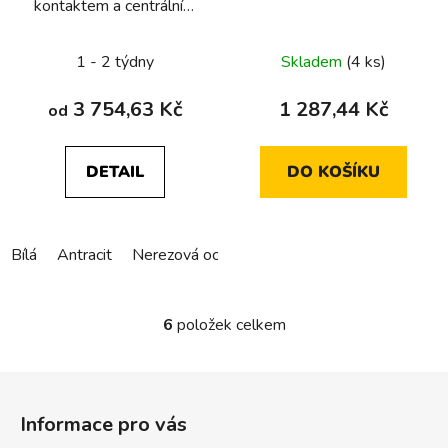
kontaktem a centrálním
dílem Berker K.1/K.5
1 - 2 týdny
Skladem
(4 ks)
3 754,63 Kč
1 287,44 Kč
od
DETAIL
DO KOŠÍKU
Bílá
Antracit
Nerezová ocel
Alu elox
6
položek celkem
O
v
l
Z
á
á
d
Informace pro vás
p
a