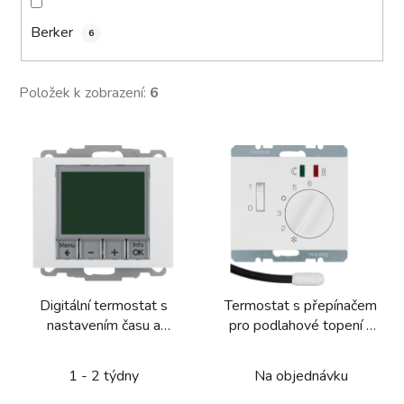
Berker
6
Položek k zobrazení:
6
V
ý
p
i
s
p
r
Digitální termostat s
Termostat s přepínačem
o
nastavením času a
pro podlahové topení a
d
centrálním dílem, Berker
centrálním dílem Berker
u
K.1/K.5
K.1/K.5
1 - 2 týdny
Na objednávku
k