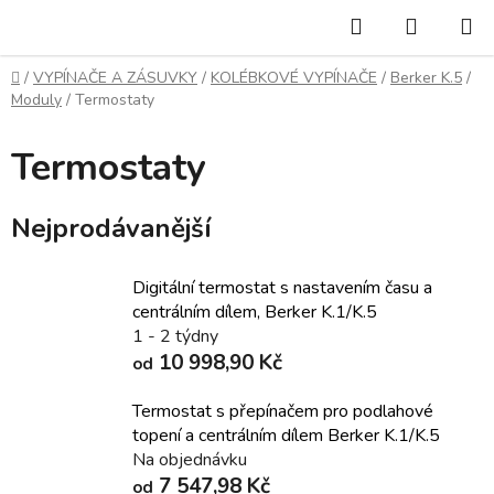
Přejít
Hledat
NÁKUP
na
KOŠÍK
obsah
Domů
/
VYPÍNAČE A ZÁSUVKY
/
KOLÉBKOVÉ VYPÍNAČE
/
Berker K.5
/
Moduly
/
Termostaty
Termostaty
Nejprodávanější
Digitální termostat s nastavením času a
centrálním dílem, Berker K.1/K.5
1 - 2 týdny
10 998,90 Kč
od
Termostat s přepínačem pro podlahové
topení a centrálním dílem Berker K.1/K.5
Na objednávku
7 547,98 Kč
od