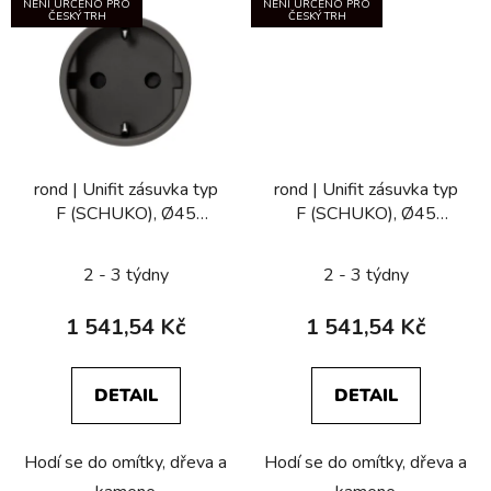
NENÍ URČENO PRO
NENÍ URČENO PRO
ČESKÝ TRH
ČESKÝ TRH
rond | Unifit zásuvka typ
rond | Unifit zásuvka typ
F (SCHUKO), Ø45
F (SCHUKO), Ø45
corded
hardwired
2 - 3 týdny
2 - 3 týdny
1 541,54 Kč
1 541,54 Kč
DETAIL
DETAIL
Hodí se do omítky, dřeva a
Hodí se do omítky, dřeva a