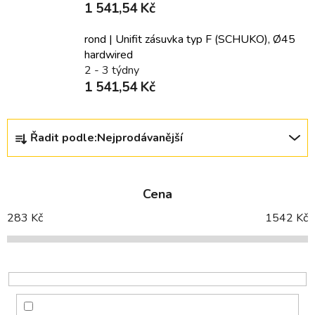
1 541,54 Kč
rond | Unifit zásuvka typ F (SCHUKO), Ø45
hardwired
2 - 3 týdny
1 541,54 Kč
Ř
Řadit podle:
Nejprodávanější
a
z
e
Cena
n
í
283
Kč
1542
Kč
p
r
o
d
u