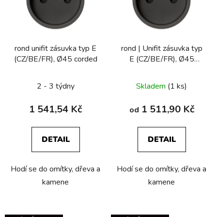
i
s
p
r
rond unifit zásuvka typ E
rond | Unifit zásuvka typ
o
(CZ/BE/FR), Ø45 corded
E (CZ/BE/FR), Ø45
d
hardwired
u
2 - 3 týdny
Skladem
(1 ks)
k
t
1 541,54 Kč
1 511,90 Kč
od
ů
DETAIL
DETAIL
Hodí se do omítky, dřeva a
Hodí se do omítky, dřeva a
kamene
kamene