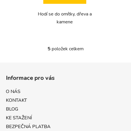
Hodí se do omítky, dřeva a
kamene
5
položek celkem
O
v
l
Z
á
á
d
Informace pro vás
p
a
a
c
O NÁS
t
í
KONTAKT
p
í
r
BLOG
v
KE STAŽENÍ
k
BEZPEČNÁ PLATBA
y