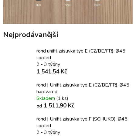
Nejprodávanější
rond unifit zásuvka typ E (CZ/BE/FR), Ø45
corded
2 - 3 týdny
1 541,54 Kč
rond | Unifit zásuvka typ E (CZ/BE/FR), Ø45
hardwired
Skladem
(1 ks)
1 511,90 Kč
od
rond | Unifit zásuvka typ F (SCHUKO), Ø45
corded
2 - 3 týdny