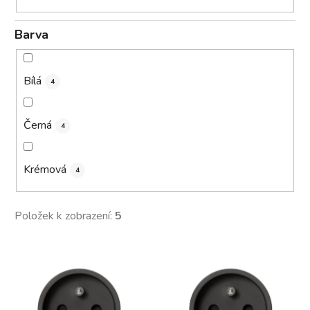
Barva
Bílá
4
Černá
4
Krémová
4
Položek k zobrazení:
5
V
ý
p