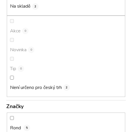
k
Na skladě
2
t
ů
Akce
0
Novinka
0
Tip
0
Není určeno pro český trh
2
Značky
Rond
5