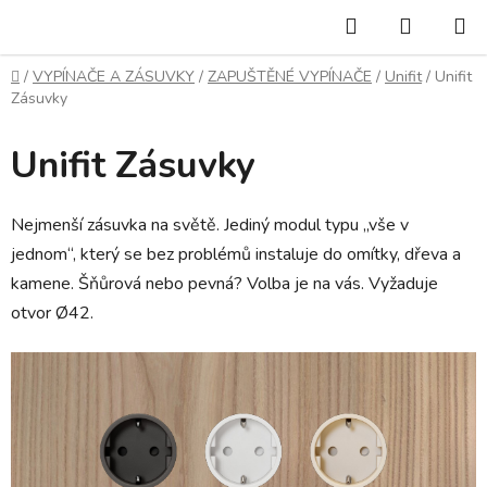
Přejít
Hledat
NÁKUP
na
KOŠÍK
obsah
Domů
/
VYPÍNAČE A ZÁSUVKY
/
ZAPUŠTĚNÉ VYPÍNAČE
/
Unifit
/
Unifit
Zásuvky
Unifit Zásuvky
Nejmenší zásuvka na světě. Jediný modul typu „vše v
jednom“, který se bez problémů instaluje do omítky, dřeva a
kamene. Šňůrová nebo pevná? Volba je na vás. Vyžaduje
otvor Ø42.