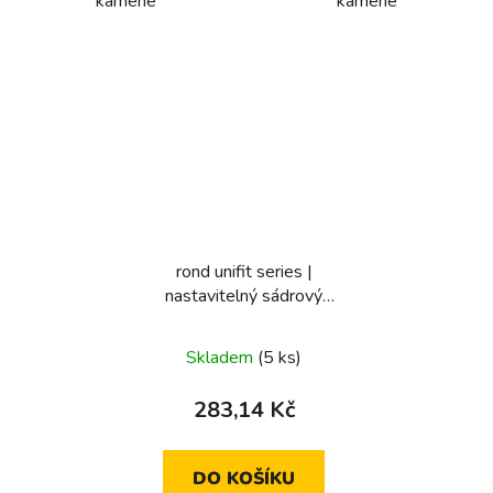
kamene
kamene
rond unifit series |
nastavitelný sádrový
kroužek (unifit typ E/F/J)
Skladem
(5 ks)
283,14 Kč
DO KOŠÍKU