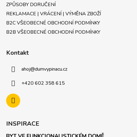
v
ZPŮSOBY DORUČENÍ
ý
REKLAMACE | VRÁCENÍ | VÝMĚNA ZBOŽÍ
p
B2C VŠEOBECNÉ OBCHODNÍ PODMÍNKY
i
s
B2B VŠEOBECNÉ OBCHODNÍ PODMÍNKY
u
Kontakt
ahoj
@
dumvypinacu.cz
+420 602 358 615
INSPIRACE
BYT VE FUNKCIONALISTICKÉM DOMĚ