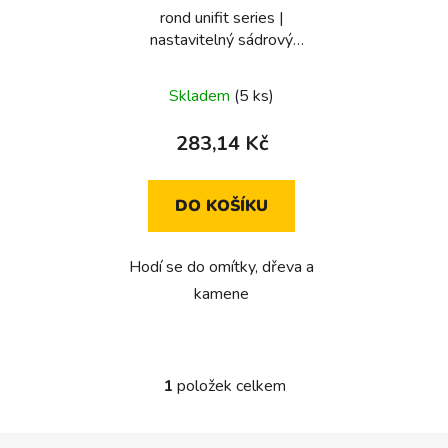
rond unifit series |
o
nastavitelný sádrový
d
kroužek (unifit typ E/F/J)
u
Skladem
(5 ks)
k
t
283,14 Kč
ů
DO KOŠÍKU
Hodí se do omítky, dřeva a
kamene
1
položek celkem
O
v
l
Z