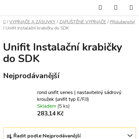
Přejít
Hledat
NÁKUP
na
KOŠÍK
obsah
Domů
/
VYPÍNAČE A ZÁSUVKY
/
ZAPUŠTĚNÉ VYPÍNAČE
/
Příslušenství
/
Unifit Instalační krabičky do SDK
Unifit Instalační krabičky
do SDK
Nejprodávanější
rond unifit series | nastavitelný sádrový
kroužek (unifit typ E/F/J)
Skladem
(5 ks)
283,14 Kč
Ř
Řadit podle:
Nejprodávanější