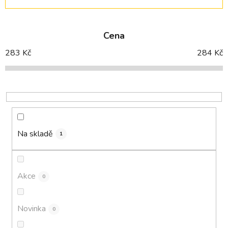
a
z
e
Cena
n
í
283
Kč
284
Kč
p
r
o
d
u
k
Na skladě
1
t
ů
Akce
0
Novinka
0