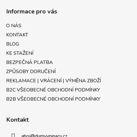
á
á
d
Informace pro vás
p
a
a
c
O NÁS
t
í
KONTAKT
p
í
r
BLOG
v
KE STAŽENÍ
k
BEZPEČNÁ PLATBA
y
v
ZPŮSOBY DORUČENÍ
ý
REKLAMACE | VRÁCENÍ | VÝMĚNA ZBOŽÍ
p
B2C VŠEOBECNÉ OBCHODNÍ PODMÍNKY
i
s
B2B VŠEOBECNÉ OBCHODNÍ PODMÍNKY
u
Kontakt
ahoj
@
dumvypinacu.cz