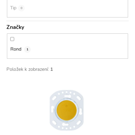
Tip
0
Značky
Rond
1
Položek k zobrazení:
1
V
ý
p
i
s
p
r