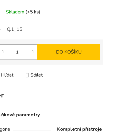
Skladem
(>5 ks)
Q.1_15
DO KOŠÍKU
Hlídat
Sdílet
r
lňkové parametry
gorie
Kompletní přístroje