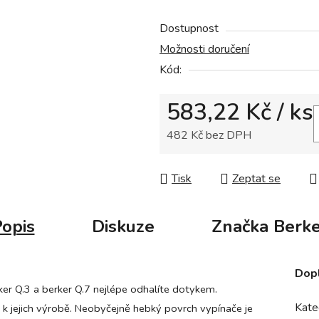
z
Dostupnost
5
Možnosti doručení
hvězdiček.
Kód:
583,22 Kč
/ ks
482 Kč bez DPH
Měrná cena:
Tisk
Zeptat se
opis
Diskuze
Značka
Berke
Dop
rker Q.3 a berker Q.7 nejlépe odhalíte dotykem.
Kate
k jejich výrobě. Neobyčejně hebký povrch vypínače je