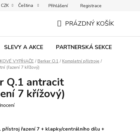
CZK
Čeština
Přihlášení
Registrace
MACE | VRÁCENÍ | VÝMĚNA ZBOŽÍ
B2C VŠEOBECNÉ OBCHODNÍ
PRÁZDNÝ KOŠÍK
NÁKUPNÍ
KOŠÍK
SLEVY A AKCE
PARTNERSKÁ SEKCE
Znač
KOVÉ VYPÍNAČE
/
Berker Q.1
/
Kompletní přístroje
/
ní (řazení 7 křížový)
 Q.1 antracit
ení 7 křížový)
dnocení
přístroj řazení 7 + klapky/centrálního dílu +