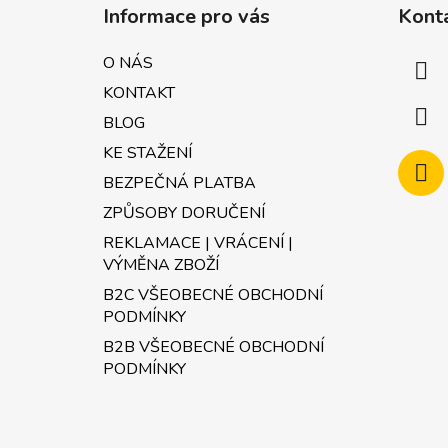
á
Informace pro vás
Kont
p
a
O NÁS
t
KONTAKT
í
BLOG
KE STAŽENÍ
BEZPEČNÁ PLATBA
ZPŮSOBY DORUČENÍ
REKLAMACE | VRÁCENÍ |
VÝMĚNA ZBOŽÍ
B2C VŠEOBECNÉ OBCHODNÍ
PODMÍNKY
B2B VŠEOBECNÉ OBCHODNÍ
PODMÍNKY