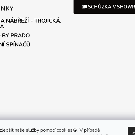
INKY
A NÁBŘEŽÍ - TROJICKÁ,
A
 BY PRADO
NÍ SPÍNAČŮ
artner Showroom MONOBRAND
Partner Eshop Monobrand.onl
lepšit naše služby pomocí cookies🍪. V případě
S