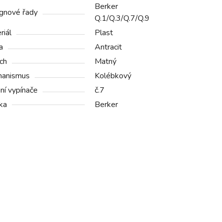
Berker
gnové řady
Q.1/Q.3/Q.7/Q.9
riál
Plast
a
Antracit
ch
Matný
anismus
Kolébkový
ní vypínače
č.7
ka
Berker