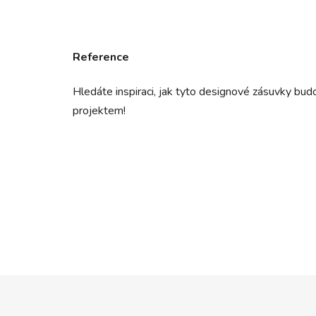
Reference
Hledáte inspiraci, jak tyto designové zásuvky bu
projektem!
Z