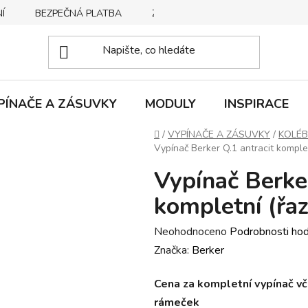
Í
BEZPEČNÁ PLATBA
ZPŮSOBY DORUČENÍ
REKLA
PÍNAČE A ZÁSUVKY
MODULY
INSPIRACE
Domů
/
VYPÍNAČE A ZÁSUVKY
/
KOLÉB
Vypínač Berker Q.1 antracit komplet
Vypínač Berker
kompletní (řaz
Průměrné
Neohodnoceno
Podrobnosti ho
hodnocení
Značka:
Berker
produktu
Cena za kompletní vypínač vč. 
je
rámeček
0,0