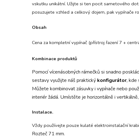
vskutku unikátní. Užijte si ten pocit sametového do
posuzujete vzhled a celkový dojem, pak vypínače rod
Obsah
Cena za kompletní vypínač (přístroj řazení 7 + centr
Kombinace produktů
Pomocí
vícenásobných
rámečků si snadno poskládá
sestavy využijte náš praktický
k
onfigurátor
,
kde s
Můžete kombinovat zásuvky i vypínače nebo použít 
interiér žádá. Umístěte je horizontálně i vertikálně
Instalace.
Vždy používejte pouze kulaté elektroinstalační krab
Rozteč 71 mm.