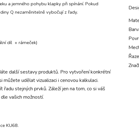
teku a jemného pohybu klapky při spínání. Pokud
Desi
iny Q nezaměnitelně vybočují z řady.
Mate
Barv
Povr
ální díl + rámeček)
Mech
Řaze
Znač
te další sestavy produktů. Pro vytvoření konkrétní
i můžete udělat vizualizaci i cenovou kalkulaci.
řadu stejných prvků. Záleží jen na tom, co si váš
, dle vašich možností.
ice KU68.