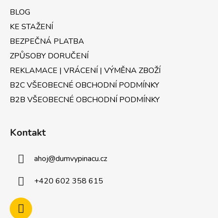
í
BLOG
KE STAŽENÍ
BEZPEČNÁ PLATBA
ZPŮSOBY DORUČENÍ
REKLAMACE | VRÁCENÍ | VÝMĚNA ZBOŽÍ
B2C VŠEOBECNÉ OBCHODNÍ PODMÍNKY
B2B VŠEOBECNÉ OBCHODNÍ PODMÍNKY
Kontakt
ahoj
@
dumvypinacu.cz
+420 602 358 615