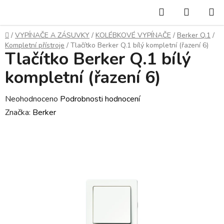
Přejít
Hledat
NÁKUP
na
KOŠÍK
obsah
Domů
/
VYPÍNAČE A ZÁSUVKY
/
KOLÉBKOVÉ VYPÍNAČE
/
Berker Q.1
/
Kompletní přístroje
/
Tlačítko Berker Q.1 bílý kompletní (řazení 6)
Tlačítko Berker Q.1 bílý
kompletní (řazení 6)
Průměrné
Neohodnoceno
Podrobnosti hodnocení
hodnocení
Značka:
Berker
produktu
je
0,0
z
5
hvězdiček.