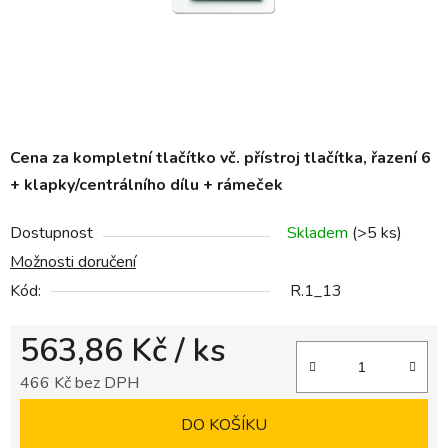
Cena za kompletní tlačítko vč. přístroj tlačítka,
řazení 6
+ klapky/centrálního dílu + rámeček
Dostupnost
Skladem
(>5 ks)
Možnosti doručení
Kód:
R.1_13
563,86 Kč
/ ks
466 Kč bez DPH
Měrná cena:
DO KOŠÍKU