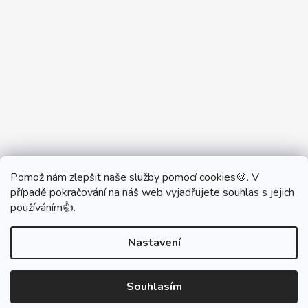
Pomož nám zlepšit naše služby pomocí cookies🍪. V
Partner Showroom MONOBRAND
případě pokračování na náš web vyjadřujete souhlas s jejich
Partner Eshop Monobrand.online
používáním👍.
Nastavení
Vytvořil Shoptet
Souhlasím
Copyright 2026
DŮM VYPÍNAČŮ
. Všechna práva
vyhrazena.