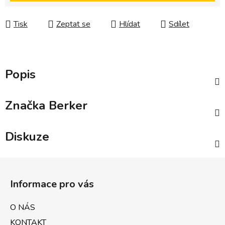
Tisk
Zeptat se
Hlídat
Sdílet
Popis
Značka
Berker
Diskuze
Z
á
Informace pro vás
p
a
O NÁS
t
KONTAKT