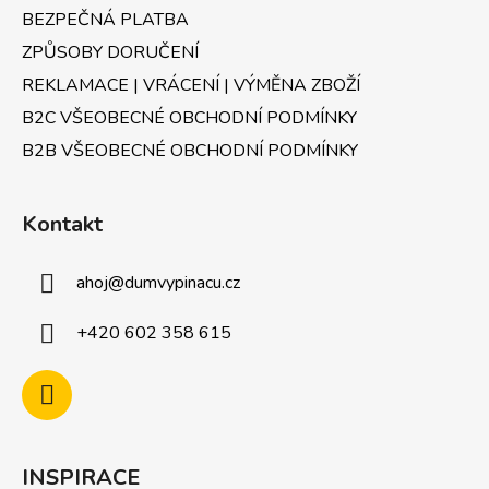
BEZPEČNÁ PLATBA
ZPŮSOBY DORUČENÍ
REKLAMACE | VRÁCENÍ | VÝMĚNA ZBOŽÍ
B2C VŠEOBECNÉ OBCHODNÍ PODMÍNKY
B2B VŠEOBECNÉ OBCHODNÍ PODMÍNKY
Kontakt
ahoj
@
dumvypinacu.cz
+420 602 358 615
INSPIRACE