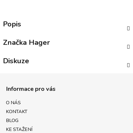
Popis
Značka
Hager
Diskuze
Z
á
Informace pro vás
p
a
O NÁS
t
KONTAKT
í
BLOG
KE STAŽENÍ