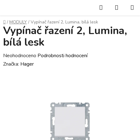
Přejít
Hledat
NÁKUP
na
KOŠÍK
obsah
Domů
/
MODULY
/
Vypínač řazení 2, Lumina, bílá lesk
Vypínač řazení 2, Lumina,
bílá lesk
Průměrné
Neohodnoceno
Podrobnosti hodnocení
hodnocení
Značka:
Hager
produktu
je
0,0
z
5
hvězdiček.