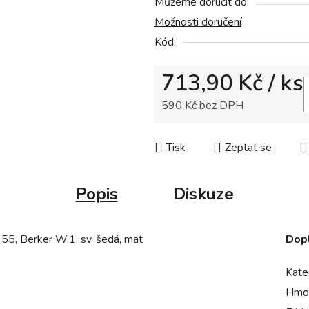
Můžeme doručit do:
je
Možnosti doručení
0,0
z
Kód:
5
713,90 Kč
/ ks
hvězdiček.
590 Kč bez DPH
Měrná cena:
Tisk
Zeptat se
Popis
Diskuze
 55, Berker W.1, sv. šedá, mat
Dop
Kate
Hmo