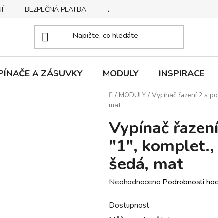
Í
BEZPEČNÁ PLATBA
ZPŮSOBY DORUČENÍ
REKLA
PÍNAČE A ZÁSUVKY
MODULY
INSPIRACE
Domů
/
MODULY
/
Vypínač řazení 2 s pop
mat
Vypínač řazení
"1", komplet.,
šedá, mat
Průměrné
Neohodnoceno
Podrobnosti ho
hodnocení
Dostupnost
produktu