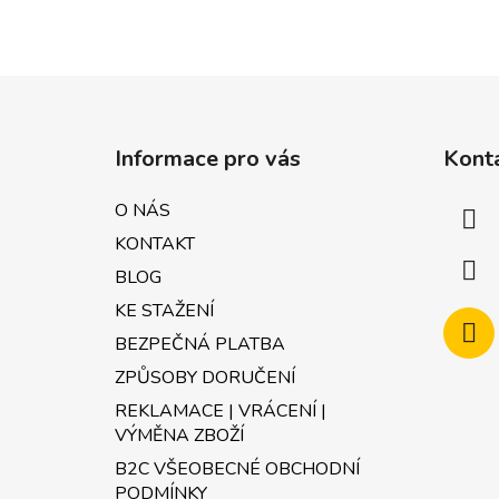
Z
á
Informace pro vás
Kont
p
a
O NÁS
t
KONTAKT
í
BLOG
KE STAŽENÍ
BEZPEČNÁ PLATBA
ZPŮSOBY DORUČENÍ
REKLAMACE | VRÁCENÍ |
VÝMĚNA ZBOŽÍ
B2C VŠEOBECNÉ OBCHODNÍ
PODMÍNKY