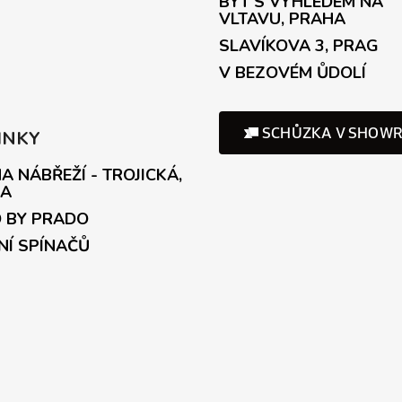
BYT S VÝHLEDEM NA
VLTAVU, PRAHA
SLAVÍKOVA 3, PRAG
V BEZOVÉM ŮDOLÍ
INKY
A NÁBŘEŽÍ - TROJICKÁ,
A
 BY PRADO
NÍ SPÍNAČŮ