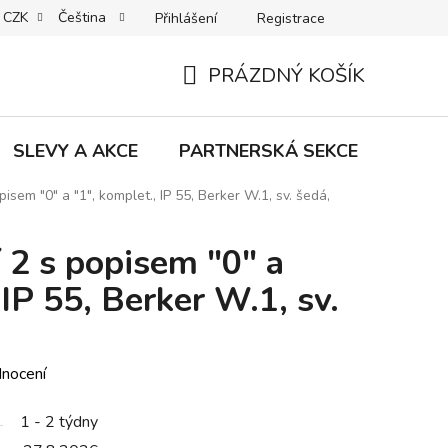
CZK
Čeština
Přihlášení
Registrace
MACE | VRÁCENÍ | VÝMĚNA ZBOŽÍ
B2C VŠEOBECNÉ OBCHODNÍ
PRÁZDNÝ KOŠÍK
NÁKUPNÍ
KOŠÍK
SLEVY A AKCE
PARTNERSKÁ SEKCE
Znač
isem "0" a "1", komplet., IP 55, Berker W.1, sv. šedá,
 2 s popisem "0" a
 IP 55, Berker W.1, sv.
dnocení
1 - 2 týdny