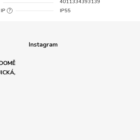
4011334393139
 IP
IP55
?
Instagram
 DOMĚ
JICKÁ,