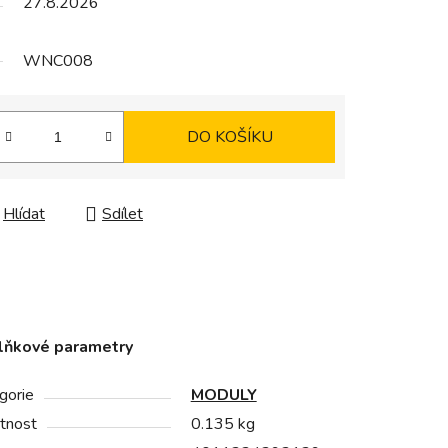
27.8.2026
WNC008
DO KOŠÍKU
Hlídat
Sdílet
lňkové parametry
gorie
MODULY
tnost
0.135 kg