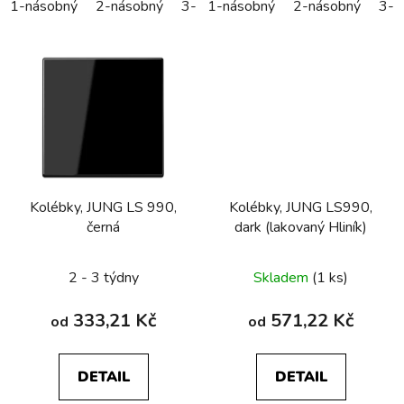
1-násobný
2-násobný
3-násobný
1-násobný
2-násobný
3-n
Kolébky, JUNG LS 990,
Kolébky, JUNG LS990,
černá
dark (lakovaný Hliník)
2 - 3 týdny
Skladem
(1 ks)
333,21 Kč
571,22 Kč
od
od
DETAIL
DETAIL