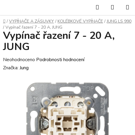
Přejít
Hledat
NÁKUP
na
KOŠÍK
obsah
Domů
/
VYPÍNAČE A ZÁSUVKY
/
KOLÉBKOVÉ VYPÍNAČE
/
JUNG LS 990
/
Vypínač řazení 7 - 20 A, JUNG
Vypínač řazení 7 - 20 A,
JUNG
Průměrné
Neohodnoceno
Podrobnosti hodnocení
hodnocení
Značka:
Jung
produktu
je
0,0
z
5
hvězdiček.