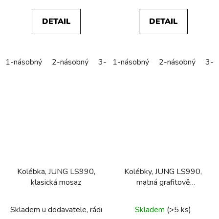
DETAIL
DETAIL
1-násobný
2-násobný
3-násobný
1-násobný
2-násobný
3-n
Kolébka, JUNG LS990,
Kolébky, JUNG LS990,
klasická mosaz
matná grafitově
černá/matt black
Skladem u dodavatele, rádi
Skladem
(>5 ks)