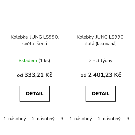
Kolébka, JUNG LS990,
Kolébky, JUNG LS990,
světle šedá
zlatá (lakovaná)
Skladem
(1 ks)
2 - 3 týdny
333,21 Kč
2 401,23 Kč
od
od
DETAIL
DETAIL
1-násobný
2-násobný
3-násobný
1-násobný
2-násobný
3-n