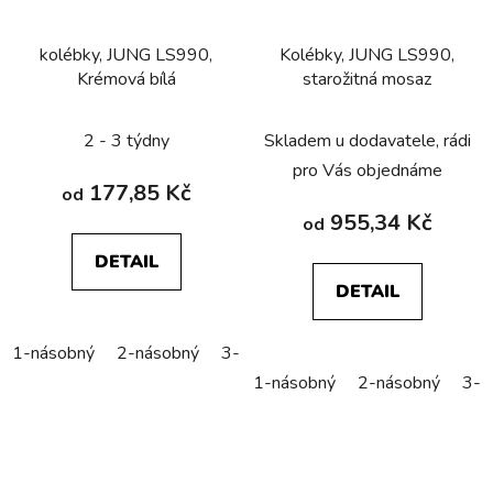
kolébky, JUNG LS990,
Kolébky, JUNG LS990,
Krémová bílá
starožitná mosaz
2 - 3 týdny
Skladem u dodavatele, rádi
pro Vás objednáme
177,85 Kč
od
955,34 Kč
od
DETAIL
DETAIL
1-násobný
2-násobný
3-násobný
1-násobný
2-násobný
3-n