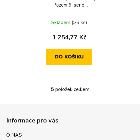
řazení 6, serie
1930/glas/R.classic
Skladem
(>5 ks)
1 254,77 Kč
DO KOŠÍKU
5
položek celkem
O
v
l
Z
á
á
d
Informace pro vás
p
a
a
c
O NÁS