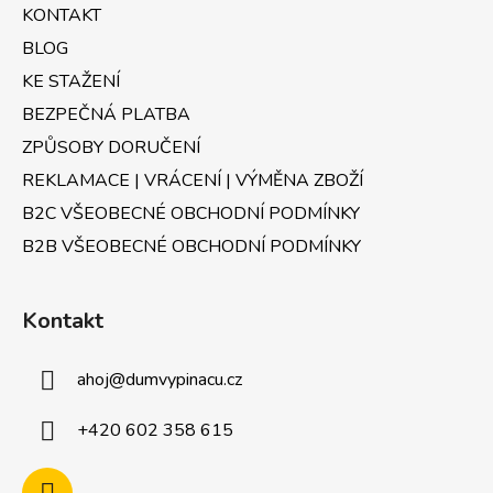
t
í
KONTAKT
p
í
r
BLOG
v
KE STAŽENÍ
k
BEZPEČNÁ PLATBA
y
v
ZPŮSOBY DORUČENÍ
ý
REKLAMACE | VRÁCENÍ | VÝMĚNA ZBOŽÍ
p
B2C VŠEOBECNÉ OBCHODNÍ PODMÍNKY
i
s
B2B VŠEOBECNÉ OBCHODNÍ PODMÍNKY
u
Kontakt
ahoj
@
dumvypinacu.cz
+420 602 358 615