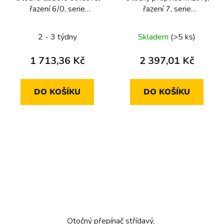
řazení 6/0, serie
řazení 7, serie
1930/glas/R.classic
1930/glas/R.classic
2 - 3 týdny
Skladem
(>5 ks)
1 713,36 Kč
2 397,01 Kč
DO KOŠÍKU
DO KOŠÍKU
Otočný přepínač střídavý,