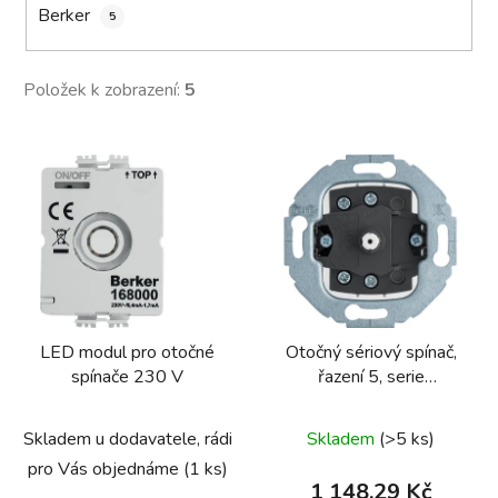
Berker
5
Položek k zobrazení:
5
V
ý
p
i
s
p
r
LED modul pro otočné
Otočný sériový spínač,
o
spínače 230 V
řazení 5, serie
d
1930/glas/R.classic
u
Skladem u dodavatele, rádi
Skladem
(>5 ks)
k
t
pro Vás objednáme
(1 ks)
1 148,29 Kč