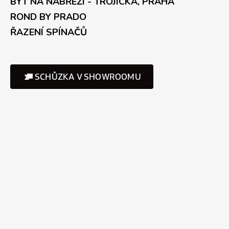
BYT NA NÁBŘEŽÍ - TROJICKÁ, PRAHA
ROND BY PRADO
ŘAZENÍ SPÍNAČŮ
SCHŮZKA V SHOWROOMU