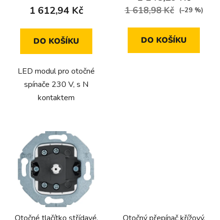
ů
1 612,94 Kč
1 618,98 Kč
(–29 %)
DO KOŠÍKU
DO KOŠÍKU
LED modul pro otočné
spínače 230 V, s N
kontaktem
Otočné tlačítko střídavé,
Otočný přepínač křížový,