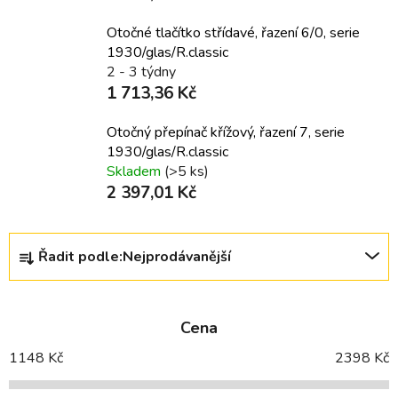
Otočné tlačítko střídavé, řazení 6/0, serie
1930/glas/R.classic
2 - 3 týdny
1 713,36 Kč
Otočný přepínač křížový, řazení 7, serie
1930/glas/R.classic
Skladem
(>5 ks)
2 397,01 Kč
Ř
Řadit podle:
Nejprodávanější
a
z
e
Cena
n
í
1148
Kč
2398
Kč
p