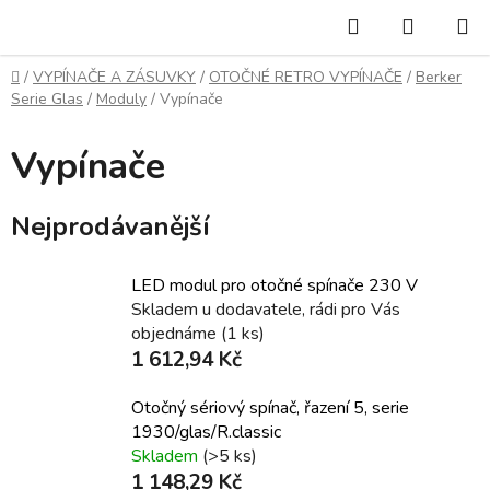
Přejít
Hledat
NÁKUP
na
KOŠÍK
obsah
Domů
/
VYPÍNAČE A ZÁSUVKY
/
OTOČNÉ RETRO VYPÍNAČE
/
Berker
Serie Glas
/
Moduly
/
Vypínače
Vypínače
Nejprodávanější
LED modul pro otočné spínače 230 V
Skladem u dodavatele, rádi pro Vás
objednáme
(1 ks)
1 612,94 Kč
Otočný sériový spínač, řazení 5, serie
1930/glas/R.classic
Skladem
(>5 ks)
1 148,29 Kč