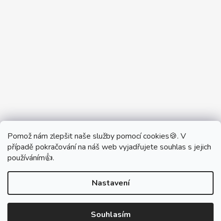
Pomož nám zlepšit naše služby pomocí cookies🍪. V
Partner Showroom MONOBRAND
případě pokračování na náš web vyjadřujete souhlas s jejich
Partner Eshop Monobrand.online
používáním👍.
Nastavení
Vytvořil Shoptet
Souhlasím
Copyright 2026
DŮM VYPÍNAČŮ
. Všechna práva