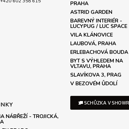
+420 602 358 615
PRAHA
ASTRID GARDEN
BAREVNÝ INTERIÉR -
LUCYPUG / LUC SPACE
VILA KLÁNOVICE
LAUBOVÁ, PRAHA
ERLEBACHOVÁ BOUDA
BYT S VÝHLEDEM NA
VLTAVU, PRAHA
SLAVÍKOVA 3, PRAG
V BEZOVÉM ŮDOLÍ
INKY
A NÁBŘEŽÍ - TROJICKÁ,
A