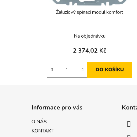
Žaluziový spínací modul komfort
Na objednávku
2 374,02 Kč
DO KOŠÍKU
Z
á
Informace pro vás
Kont
p
a
O NÁS
t
KONTAKT
í