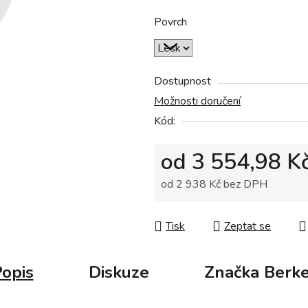
z
5
Povrch
hvězdiček.
Dostupnost
Možnosti doručení
Kód:
od
3 554,98 K
od
2 938 Kč
bez DPH
Měrná cena:
Tisk
Zeptat se
opis
Diskuze
Značka
Berke