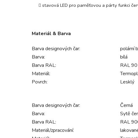
stavová LED pro paměťovou a párty funkci čer
Materiál & Barva
Barva designových čar:
polární b
Barva:
bílá
Barva RAL:
RAL 9010
Materiál:
Termopl
Povrch:
Lesklý
Barva designových čar:
Černá
Barva:
Sytě če
Barva RAL:
RAL 900
Materiál/zpracování:
lakovan