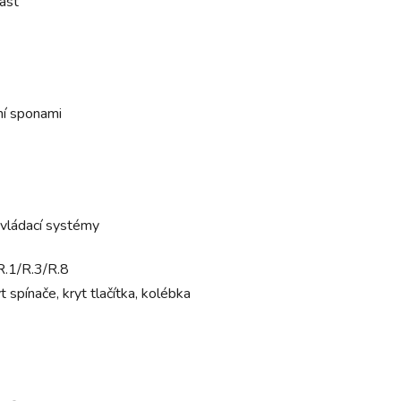
ast
í sponami
vládací systémy
R.1/R.3/R.8
yt spínače, kryt tlačítka, kolébka