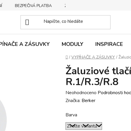
Í
BEZPEČNÁ PLATBA
ZPŮSOBY DORUČENÍ
REKLA
PÍNAČE A ZÁSUVKY
MODULY
INSPIRACE
Domů
/
VYPÍNAČE A ZÁSUVKY
/
Žaluzio
Žaluziové tlač
R.1/R.3/R.8
Průměrné
Neohodnoceno
Podrobnosti ho
hodnocení
Značka:
Berker
produktu
Barva
je
0,0