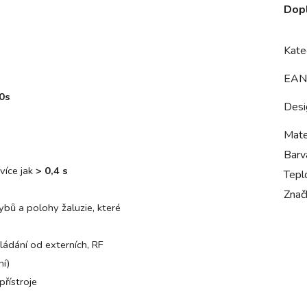
Dop
Kate
EAN
00s
Desi
Mate
Barv
více jak
> 0,4 s
Tepl
Znač
bů a polohy žaluzie, které
ádání od externích, RF
ní)
řístroje