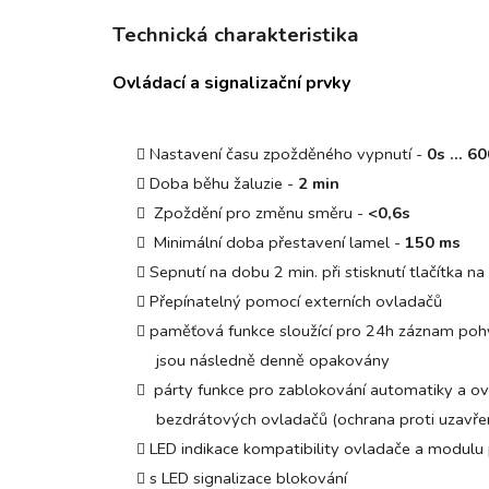
Technická charakteristika
Ovládací a signalizační prvky
Nastavení času zpožděného vypnutí -
0s ... 6
Doba běhu žaluzie -
2 min
Zpoždění pro změnu směru -
<0,6s
Minimální doba přestavení lamel -
150 ms
Sepnutí na dobu 2 min. při stisknutí tlačítka na 
Přepínatelný pomocí externích ovladačů
paměťová funkce sloužící pro 24h záznam pohy
jsou následně denně opakovány
párty funkce pro zablokování automatiky a ovl
bezdrátových ovladačů (ochrana proti uzavře
LED indikace kompatibility ovladače a modulu p
s LED signalizace blokování