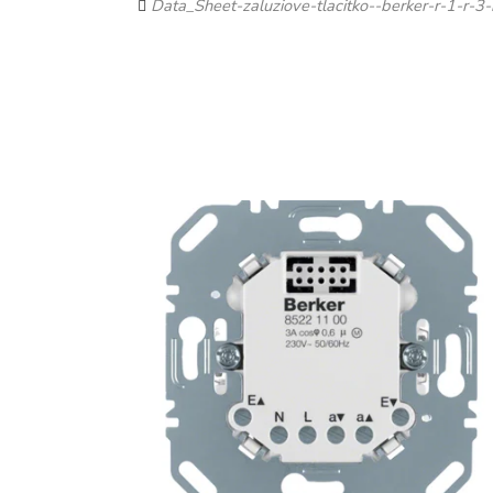
Data_Sheet-zaluziove-tlacitko--berker-r-1-r-3-