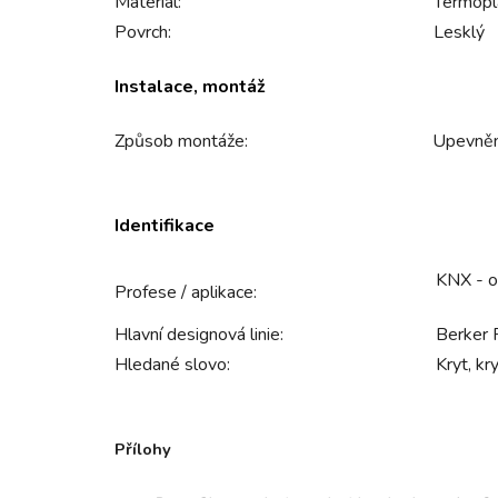
Materiál:
Termopl
Povrch:
Lesklý
Instalace, montáž
Způsob montáže:
Upevněn
Identifikace
KNX - o
Profese / aplikace:
Hlavní designová linie:
Berker 
Hledané slovo:
Kryt, kr
Přílohy