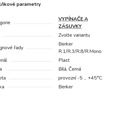
lňkové parametry
VYPÍNAČE A
gorie
ZÁSUVKY
Zvolte variantu
Berker
gnové řady
R.1/R.3/R.8/R.Mono
riál
Plast
a
Bílá, Černá
ota
provozní -5 ... +45°C
ka
Berker