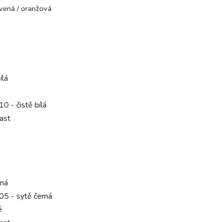
vená / oranžová
ílá
 - čistě bílá
ast
rná
5 - sytě černá
é