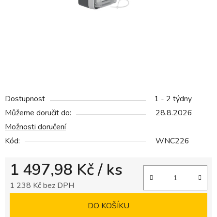
hvězdiček.
Dostupnost
1 - 2 týdny
Můžeme doručit do:
28.8.2026
Možnosti doručení
Kód:
WNC226
1 497,98 Kč
/ ks
1 238 Kč bez DPH
Měrná cena:
DO KOŠÍKU