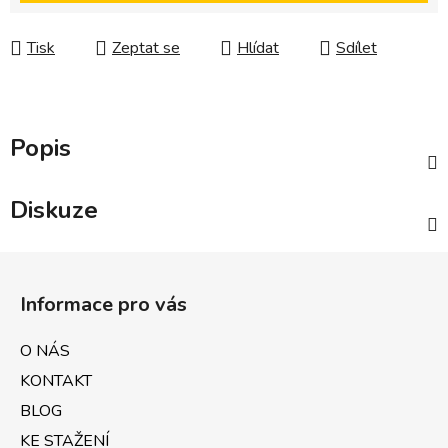
Tisk
Zeptat se
Hlídat
Sdílet
Popis
Diskuze
Z
á
Informace pro vás
p
a
O NÁS
t
KONTAKT
í
BLOG
KE STAŽENÍ