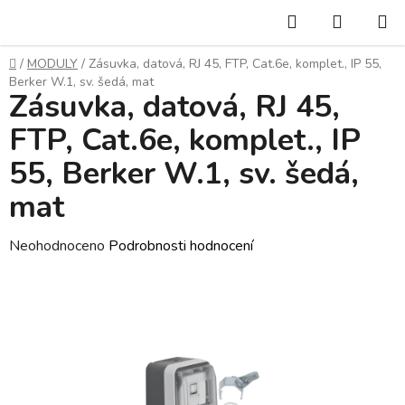
Přejít
Hledat
NÁKUP
na
KOŠÍK
obsah
Domů
/
MODULY
/
Zásuvka, datová, RJ 45, FTP, Cat.6e, komplet., IP 55,
Berker W.1, sv. šedá, mat
Zásuvka, datová, RJ 45,
FTP, Cat.6e, komplet., IP
55, Berker W.1, sv. šedá,
mat
Průměrné
Neohodnoceno
Podrobnosti hodnocení
hodnocení
produktu
je
0,0
z
5