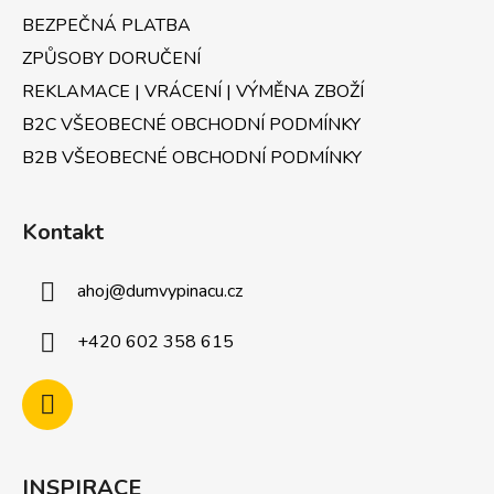
BEZPEČNÁ PLATBA
ZPŮSOBY DORUČENÍ
REKLAMACE | VRÁCENÍ | VÝMĚNA ZBOŽÍ
B2C VŠEOBECNÉ OBCHODNÍ PODMÍNKY
B2B VŠEOBECNÉ OBCHODNÍ PODMÍNKY
Kontakt
ahoj
@
dumvypinacu.cz
+420 602 358 615
INSPIRACE