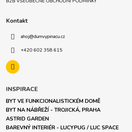
B2B VŠEOBECNÉ OBCHODNÍ PODMÍNKY
Kontakt
ahoj
@
dumvypinacu.cz
+420 602 358 615
INSPIRACE
BYT VE FUNKCIONALISTICKÉM DOMĚ
BYT NA NÁBŘEŽÍ - TROJICKÁ, PRAHA
ASTRID GARDEN
BAREVNÝ INTERIÉR - LUCYPUG / LUC SPACE