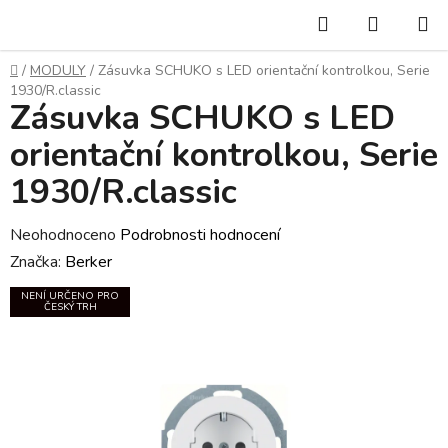
Přejít
Hledat
NÁKUP
na
KOŠÍK
obsah
Domů
/
MODULY
/
Zásuvka SCHUKO s LED orientační kontrolkou, Serie
1930/R.classic
Zásuvka SCHUKO s LED
orientační kontrolkou, Serie
1930/R.classic
Průměrné
Neohodnoceno
Podrobnosti hodnocení
hodnocení
Značka:
Berker
produktu
NENÍ URČENO PRO
ČESKÝ TRH
je
0,0
z
5
hvězdiček.