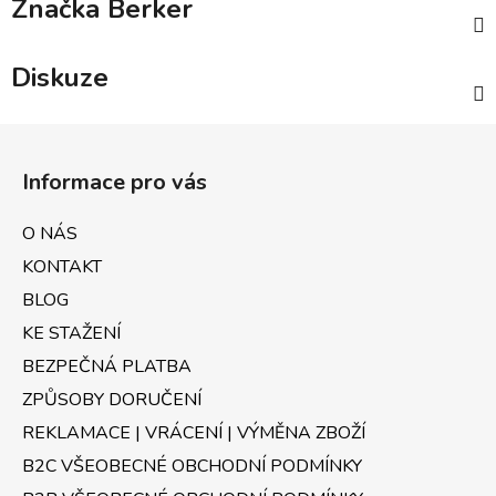
Značka
Berker
Diskuze
Z
á
Informace pro vás
p
a
O NÁS
t
KONTAKT
í
BLOG
KE STAŽENÍ
BEZPEČNÁ PLATBA
ZPŮSOBY DORUČENÍ
REKLAMACE | VRÁCENÍ | VÝMĚNA ZBOŽÍ
B2C VŠEOBECNÉ OBCHODNÍ PODMÍNKY