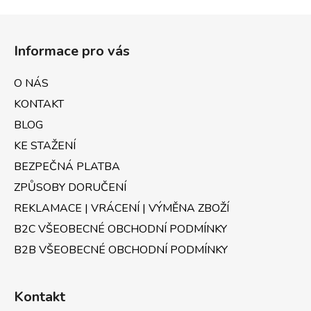
Z
á
Informace pro vás
p
a
O NÁS
t
KONTAKT
í
BLOG
KE STAŽENÍ
BEZPEČNÁ PLATBA
ZPŮSOBY DORUČENÍ
REKLAMACE | VRÁCENÍ | VÝMĚNA ZBOŽÍ
B2C VŠEOBECNÉ OBCHODNÍ PODMÍNKY
B2B VŠEOBECNÉ OBCHODNÍ PODMÍNKY
Kontakt