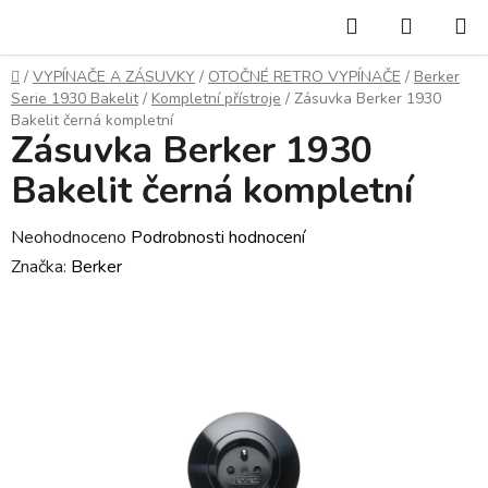
Přejít
Hledat
NÁKUP
na
KOŠÍK
obsah
Domů
/
VYPÍNAČE A ZÁSUVKY
/
OTOČNÉ RETRO VYPÍNAČE
/
Berker
Serie 1930 Bakelit
/
Kompletní přístroje
/
Zásuvka Berker 1930
Bakelit černá kompletní
Zásuvka Berker 1930
Bakelit černá kompletní
Průměrné
Neohodnoceno
Podrobnosti hodnocení
hodnocení
Značka:
Berker
produktu
je
0,0
z
5
hvězdiček.