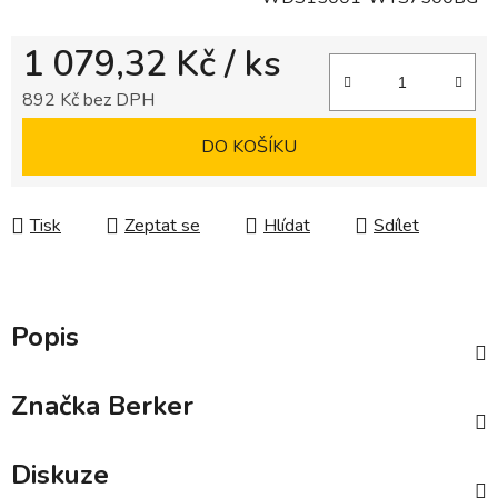
1 079,32 Kč
/ ks
892 Kč bez DPH
Měrná cena:
DO KOŠÍKU
Tisk
Zeptat se
Hlídat
Sdílet
Popis
Značka
Berker
Diskuze