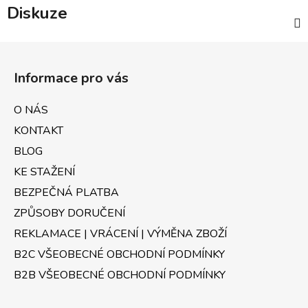
Diskuze
Z
á
Informace pro vás
p
a
O NÁS
t
KONTAKT
í
BLOG
KE STAŽENÍ
BEZPEČNÁ PLATBA
ZPŮSOBY DORUČENÍ
REKLAMACE | VRÁCENÍ | VÝMĚNA ZBOŽÍ
B2C VŠEOBECNÉ OBCHODNÍ PODMÍNKY
B2B VŠEOBECNÉ OBCHODNÍ PODMÍNKY