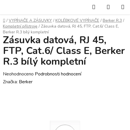
Přejít
Hledat
NÁKUP
na
KOŠÍK
obsah
Domů
/
VYPÍNAČE A ZÁSUVKY
/
KOLÉBKOVÉ VYPÍNAČE
/
Berker R.3
/
Kompletní přístroje
/
Zásuvka datová, RJ 45, FTP, Cat.6/ Class E,
Berker R.3 bílý kompletní
Zásuvka datová, RJ 45,
FTP, Cat.6/ Class E, Berker
R.3 bílý kompletní
Průměrné
Neohodnoceno
Podrobnosti hodnocení
hodnocení
Značka:
Berker
produktu
je
0,0
z
5
hvězdiček.