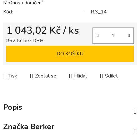
Možnosti doručení
Kód:
R.3_14
1 043,02 Kč
/ ks
862 Kč bez DPH
Měrná cena:
DO KOŠÍKU
Tisk
Zeptat se
Hlídat
Sdílet
Popis
Značka
Berker