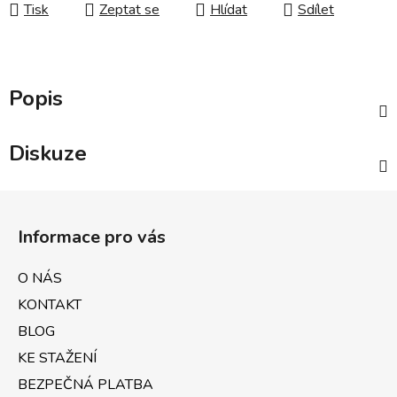
Tisk
Zeptat se
Hlídat
Sdílet
Popis
Diskuze
Z
á
Informace pro vás
p
a
O NÁS
t
KONTAKT
í
BLOG
KE STAŽENÍ
BEZPEČNÁ PLATBA