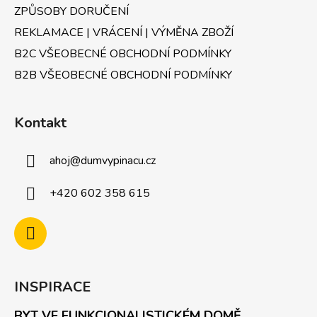
ZPŮSOBY DORUČENÍ
REKLAMACE | VRÁCENÍ | VÝMĚNA ZBOŽÍ
B2C VŠEOBECNÉ OBCHODNÍ PODMÍNKY
B2B VŠEOBECNÉ OBCHODNÍ PODMÍNKY
Kontakt
ahoj
@
dumvypinacu.cz
+420 602 358 615
INSPIRACE
BYT VE FUNKCIONALISTICKÉM DOMĚ