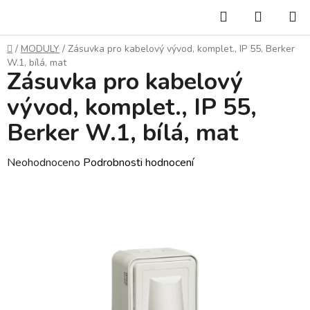
Přejít
Hledat
NÁKUP
na
KOŠÍK
obsah
Domů
/
MODULY
/
Zásuvka pro kabelový vývod, komplet., IP 55, Berker
W.1, bílá, mat
Zásuvka pro kabelový
vývod, komplet., IP 55,
Berker W.1, bílá, mat
Průměrné
Neohodnoceno
Podrobnosti hodnocení
hodnocení
produktu
je
0,0
z
5
hvězdiček.