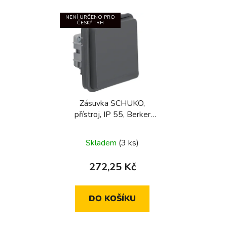
NENÍ URČENO PRO
ČESKÝ TRH
Zásuvka SCHUKO,
přístroj, IP 55, Berker
W.1, šedá
Skladem
(3 ks)
272,25 Kč
DO KOŠÍKU