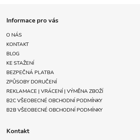
Z
á
Informace pro vás
p
a
O NÁS
t
KONTAKT
í
BLOG
KE STAŽENÍ
BEZPEČNÁ PLATBA
ZPŮSOBY DORUČENÍ
REKLAMACE | VRÁCENÍ | VÝMĚNA ZBOŽÍ
B2C VŠEOBECNÉ OBCHODNÍ PODMÍNKY
B2B VŠEOBECNÉ OBCHODNÍ PODMÍNKY
Kontakt