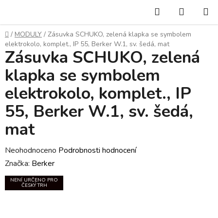
Přejít
Hledat
NÁKUP
na
KOŠÍK
obsah
Domů
/
MODULY
/
Zásuvka SCHUKO, zelená klapka se symbolem
elektrokolo, komplet., IP 55, Berker W.1, sv. šedá, mat
Zásuvka SCHUKO, zelená
klapka se symbolem
elektrokolo, komplet., IP
55, Berker W.1, sv. šedá,
mat
Průměrné
Neohodnoceno
Podrobnosti hodnocení
hodnocení
Značka:
Berker
produktu
NENÍ URČENO PRO
ČESKÝ TRH
je
0,0
z