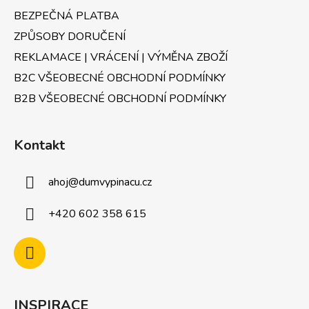
BEZPEČNÁ PLATBA
ZPŮSOBY DORUČENÍ
REKLAMACE | VRÁCENÍ | VÝMĚNA ZBOŽÍ
B2C VŠEOBECNÉ OBCHODNÍ PODMÍNKY
B2B VŠEOBECNÉ OBCHODNÍ PODMÍNKY
Kontakt
ahoj
@
dumvypinacu.cz
+420 602 358 615
INSPIRACE