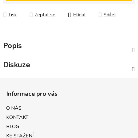
Tisk
Zeptat se
Hlídat
Sdílet
Popis
Diskuze
Z
á
Informace pro vás
p
a
O NÁS
t
KONTAKT
í
BLOG
KE STAŽENÍ