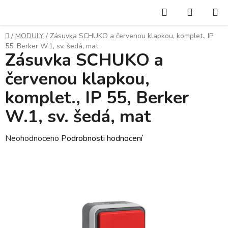
Přejít
Hledat
NÁKUP
na
KOŠÍK
obsah
Domů
/
MODULY
/
Zásuvka SCHUKO a červenou klapkou, komplet., IP
55, Berker W.1, sv. šedá, mat
Zásuvka SCHUKO a
červenou klapkou,
komplet., IP 55, Berker
W.1, sv. šedá, mat
Průměrné
Neohodnoceno
Podrobnosti hodnocení
hodnocení
produktu
je
0,0
z
5