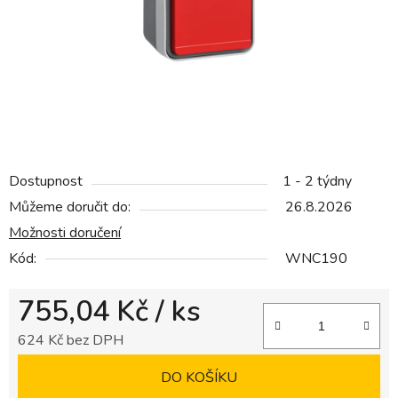
hvězdiček.
Dostupnost
1 - 2 týdny
Můžeme doručit do:
26.8.2026
Možnosti doručení
Kód:
WNC190
755,04 Kč
/ ks
624 Kč bez DPH
Měrná cena:
DO KOŠÍKU