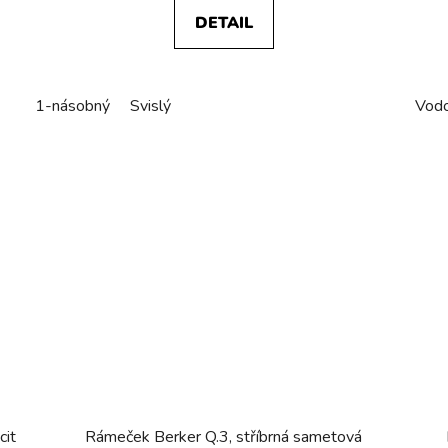
DETAIL
1-násobný
Svislý
Vodo
cit
Rámeček Berker Q.3, stříbrná sametová