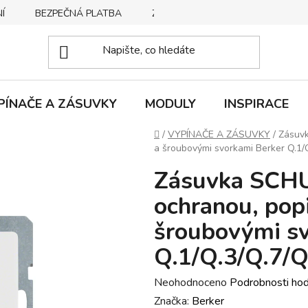
Í
BEZPEČNÁ PLATBA
ZPŮSOBY DORUČENÍ
REKLA
PÍNAČE A ZÁSUVKY
MODULY
INSPIRACE
Domů
/
VYPÍNAČE A ZÁSUVKY
/
Zásuvk
a šroubovými svorkami Berker Q.1/
Zásuvka SCHU
ochranou­, po
šroubovými sv
Q.1/Q.3/Q.7/Q
Průměrné
Neohodnoceno
Podrobnosti ho
hodnocení
Značka:
Berker