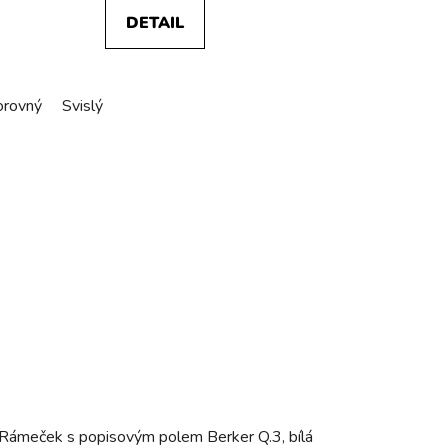
DETAIL
rovný
Svislý
Rámeček s popisovým polem Berker Q.3, bílá