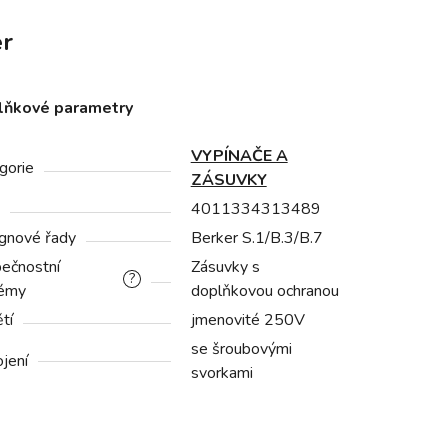
r
lňkové parametry
VYPÍNAČE A
gorie
ZÁSUVKY
4011334313489
gnové řady
Berker S.1/B.3/B.7
ečnostní
Zásuvky s
?
émy
doplňkovou ochranou
tí
jmenovité 250V
se šroubovými
ojení
svorkami