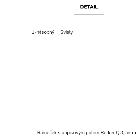
DETAIL
1-násobný
Svislý
Rámeček s popisovým polem Berker Q.3, antra