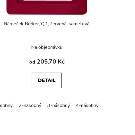
Rámeček Berker, Q.1, červená, sametová
Na objednávku
205,70 Kč
od
DETAIL
sobný
2-násobný
3-násobný
4-násobný
5-násobný
ásobný