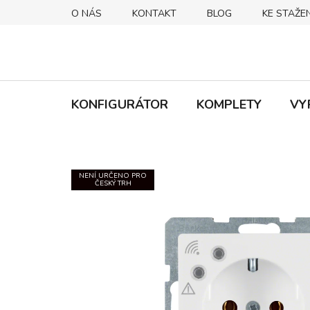
Přejít
O NÁS
KONTAKT
BLOG
KE STAŽEN
na
obsah
KONFIGURÁTOR
KOMPLETY
VY
NENÍ URČENO PRO
ČESKÝ TRH