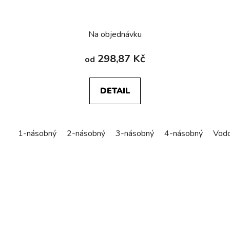
Na objednávku
298,87 Kč
od
DETAIL
1-násobný
2-násobný
3-násobný
4-násobný
Vodo
5-n