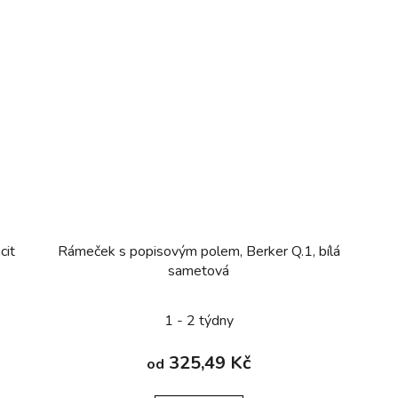
cit
Rámeček s popisovým polem, Berker Q.1, bílá
sametová
1 - 2 týdny
325,49 Kč
od