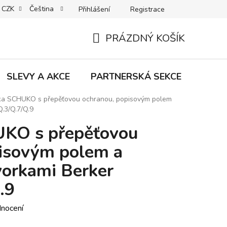
CZK
Čeština
Přihlášení
Registrace
MACE | VRÁCENÍ | VÝMĚNA ZBOŽÍ
B2C VŠEOBECNÉ OBCHODNÍ
PRÁZDNÝ KOŠÍK
NÁKUPNÍ
KOŠÍK
SLEVY A AKCE
PARTNERSKÁ SEKCE
Znač
a SCHUKO s přepěťovou ochranou­, popisovým polem
Q.3/Q.7/Q.9
KO s přepěťovou
pisovým polem a
orkami Berker
.9
dnocení