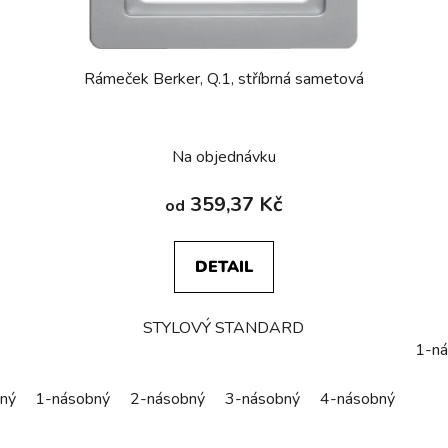
Rámeček Berker, Q.1, stříbrná sametová
Na objednávku
359,37 Kč
od
DETAIL
STYLOVÝ STANDARD
1-ná
ný
1-násobný
5-násobný
2-násobný
3-násobný
4-násobný
5-n