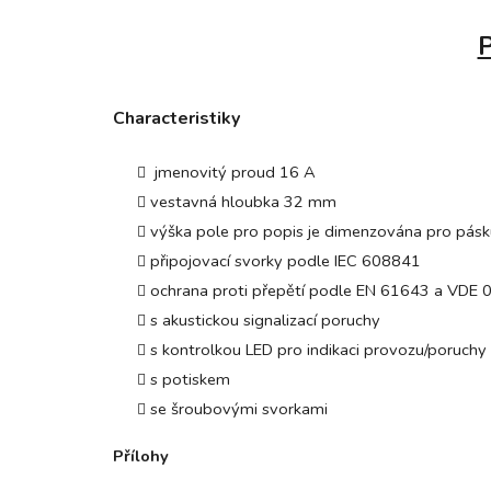
P
Characteristiky
jmenovitý proud 16 A
vestavná hloubka 32 mm
výška pole pro popis je dimenzována pro pás
připojovací svorky podle IEC 60884­1
ochrana proti přepětí podle EN 61643 a VDE
s akustickou signalizací poruchy
s kontrolkou LED pro indikaci provozu/poruchy
s potiskem
se šroubovými svorkami
Přílohy