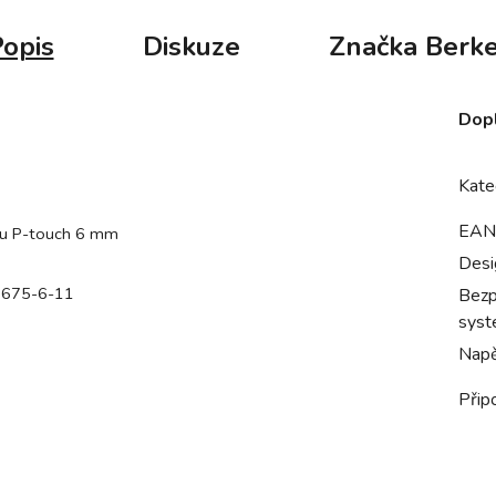
opis
Diskuze
Značka
Berke
Dop
Kate
EAN
ku P-touch 6 mm
Desi
 0675-6-11
Bezp
syst
Napě
Přip