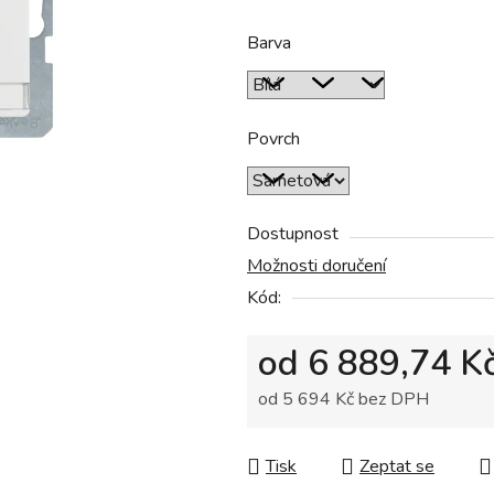
produktu
Barva
je
0,0
z
5
Povrch
hvězdiček.
Dostupnost
Možnosti doručení
Kód:
od
6 889,74 K
od
5 694 Kč
bez DPH
Měrná cena:
Tisk
Zeptat se