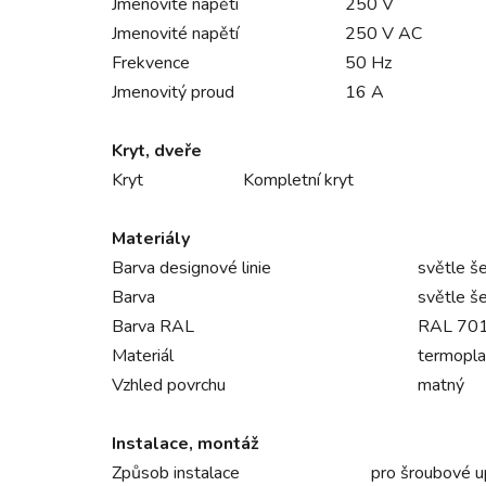
Jmenovité napětí
250 V
Jmenovité napětí
250 V AC
Frekvence
50 Hz
Jmenovitý proud
16 A
Kryt, dveře
Kryt
Kompletní kryt
Materiály
Barva designové linie
světle š
Barva
světle š
Barva RAL
RAL 701
Materiál
termopla
Vzhled povrchu
matný
Instalace, montáž
Způsob instalace
pro šroubové u