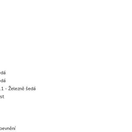
edá
edá
1 - Železně šedá
st
pevnění