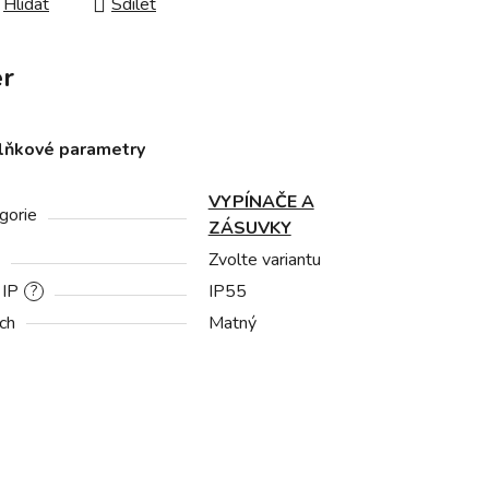
Hlídat
Sdílet
r
lňkové parametry
VYPÍNAČE A
gorie
ZÁSUVKY
Zvolte variantu
 IP
IP55
?
ch
Matný