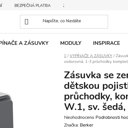
Í
BEZPEČNÁ PLATBA
ZPŮSOBY DORUČENÍ
REKLA
PÍNAČE A ZÁSUVKY
MODULY
INSPIRACE
Domů
/
VYPÍNAČE A ZÁSUVKY
/
Zásuvk
vodorovná, 1-3 průchodky, komplet.,
Zásuvka se ze
dětskou pojis
průchodky, kom
W.1, sv. šedá,
Průměrné
Neohodnoceno
Podrobnosti ho
hodnocení
Značka:
Berker