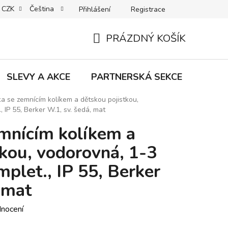
CZK
Čeština
Přihlášení
Registrace
MACE | VRÁCENÍ | VÝMĚNA ZBOŽÍ
B2C VŠEOBECNÉ OBCHODNÍ
PRÁZDNÝ KOŠÍK
NÁKUPNÍ
KOŠÍK
SLEVY A AKCE
PARTNERSKÁ SEKCE
Znač
a se zemnícím kolíkem a dětskou pojistkou,
 IP 55, Berker W.1, sv. šedá, mat
mnícím kolíkem a
tkou, vodorovná, 1-3
plet., IP 55, Berker
 mat
dnocení