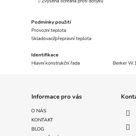
Zvýšená ochrana proti dotyku
Podmínky použití
Provozní teplota
Skladovací/přepravní teplota
Identifikace
Hlavní konstrukční řada
Berker W.
Z
á
Informace pro vás
Kont
p
a
O NÁS
t
KONTAKT
í
BLOG