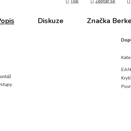
Tisk
Zeptat se
opis
Diskuze
Značka
Berke
Dop
Kate
EAN
ontáž
Krytí
vstupy
Povr