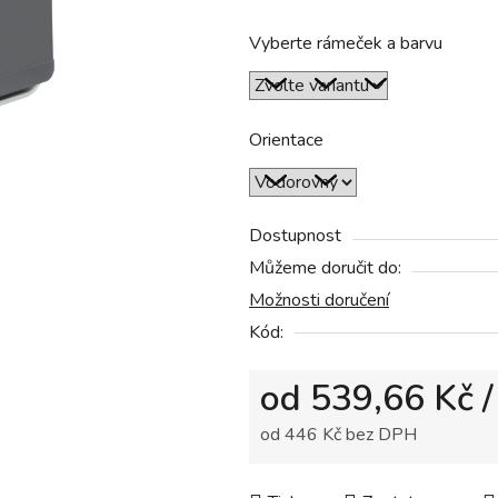
produktu
Vyberte rámeček a barvu
je
0,0
z
5
Orientace
hvězdiček.
Dostupnost
Můžeme doručit do:
Možnosti doručení
Kód:
od
539,66 Kč
/
od
446 Kč
bez DPH
Měrná cena: