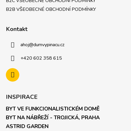
B2C VŠEOBECNÉ OBCHODNÍ PODMÍNKY
B2B VŠEOBECNÉ OBCHODNÍ PODMÍNKY
Kontakt
ahoj
@
dumvypinacu.cz
+420 602 358 615
INSPIRACE
BYT VE FUNKCIONALISTICKÉM DOMĚ
BYT NA NÁBŘEŽÍ - TROJICKÁ, PRAHA
ASTRID GARDEN