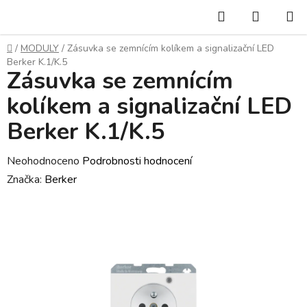
Přejít
Hledat
NÁKUP
na
KOŠÍK
obsah
Domů
/
MODULY
/
Zásuvka se zemnícím kolíkem a signalizační LED
Berker K.1/K.5
Zásuvka se zemnícím
kolíkem a signalizační LED
Berker K.1/K.5
Průměrné
Neohodnoceno
Podrobnosti hodnocení
hodnocení
Značka:
Berker
produktu
je
0,0
z
5
hvězdiček.