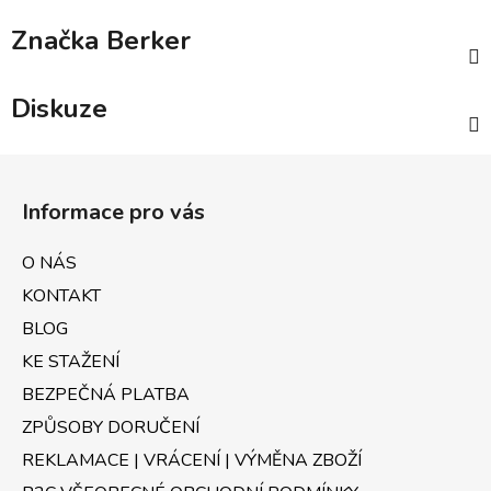
Značka
Berker
Diskuze
Z
á
Informace pro vás
p
a
O NÁS
t
KONTAKT
í
BLOG
KE STAŽENÍ
BEZPEČNÁ PLATBA
ZPŮSOBY DORUČENÍ
REKLAMACE | VRÁCENÍ | VÝMĚNA ZBOŽÍ