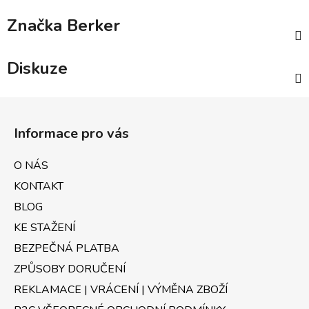
Značka
Berker
Diskuze
Z
á
Informace pro vás
p
a
O NÁS
t
KONTAKT
í
BLOG
KE STAŽENÍ
BEZPEČNÁ PLATBA
ZPŮSOBY DORUČENÍ
REKLAMACE | VRÁCENÍ | VÝMĚNA ZBOŽÍ