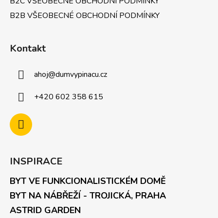
B2C VŠEOBECNÉ OBCHODNÍ PODMÍNKY
B2B VŠEOBECNÉ OBCHODNÍ PODMÍNKY
Kontakt
ahoj
@
dumvypinacu.cz
+420 602 358 615
INSPIRACE
BYT VE FUNKCIONALISTICKÉM DOMĚ
BYT NA NÁBŘEŽÍ - TROJICKÁ, PRAHA
ASTRID GARDEN