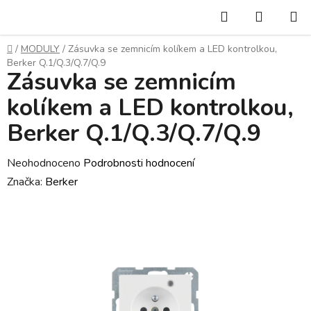
Přejít
Hledat
NÁKUP
na
KOŠÍK
obsah
Domů
/
MODULY
/
Zásuvka se zemnicím kolíkem a LED kontrolkou,
Berker Q.1/Q.3/Q.7/Q.9
Zásuvka se zemnicím
kolíkem a LED kontrolkou,
Berker Q.1/Q.3/Q.7/Q.9
Průměrné
Neohodnoceno
Podrobnosti hodnocení
hodnocení
Značka:
Berker
produktu
je
0,0
z
5
hvězdiček.