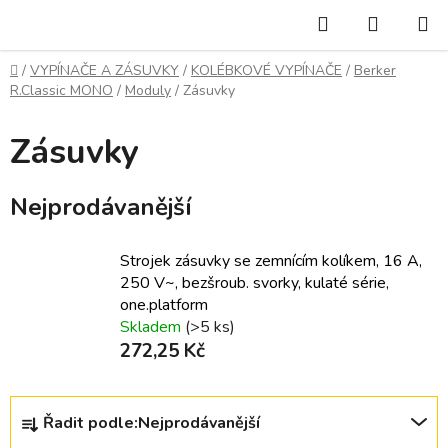
Přejít
Hledat
NÁKUP
na
KOŠÍK
obsah
Domů
/
VYPÍNAČE A ZÁSUVKY
/
KOLÉBKOVÉ VYPÍNAČE
/
Berker
R.Classic MONO
/
Moduly
/
Zásuvky
Zásuvky
Nejprodávanější
Strojek zásuvky se zemnícím kolíkem, 16 A,
250 V~, bezšroub. svorky, kulaté série,
one.platform
Skladem
(>5 ks)
272,25 Kč
Ř
Řadit podle:
Nejprodávanější
a