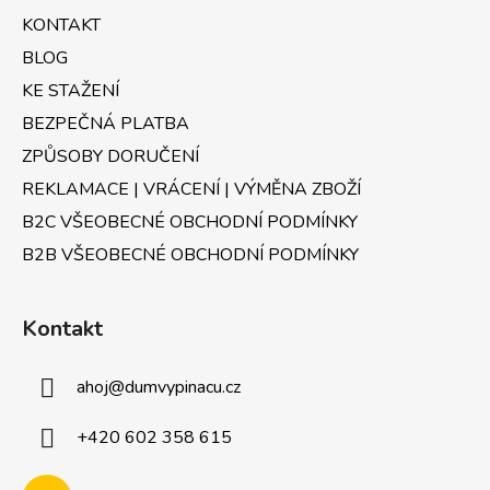
t
í
KONTAKT
p
í
r
BLOG
v
KE STAŽENÍ
k
BEZPEČNÁ PLATBA
y
v
ZPŮSOBY DORUČENÍ
ý
REKLAMACE | VRÁCENÍ | VÝMĚNA ZBOŽÍ
p
B2C VŠEOBECNÉ OBCHODNÍ PODMÍNKY
i
s
B2B VŠEOBECNÉ OBCHODNÍ PODMÍNKY
u
Kontakt
ahoj
@
dumvypinacu.cz
+420 602 358 615