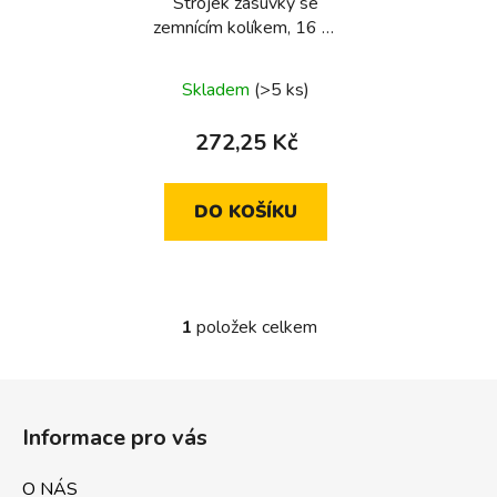
Strojek zásuvky se
o
zemnícím kolíkem, 16 A,
d
250 V~, bezšroub.
u
svorky, kulaté série,
Skladem
(>5 ks)
k
one.platform
t
272,25 Kč
ů
DO KOŠÍKU
1
položek celkem
O
v
l
Z
á
á
d
Informace pro vás
p
a
a
c
O NÁS