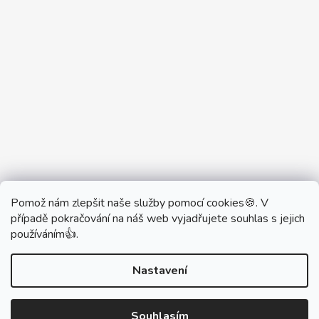
Pomož nám zlepšit naše služby pomocí cookies🍪. V
Partner Showroom MONOBRAND
případě pokračování na náš web vyjadřujete souhlas s jejich
Partner Eshop Monobrand.online
používáním👍.
Nastavení
Vytvořil Shoptet
Souhlasím