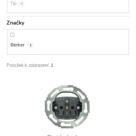
Tip
0
Značky
Berker
1
Položek k zobrazení:
1
V
ý
p
i
s
p
r