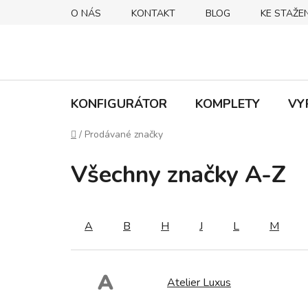
Přejít
O NÁS
KONTAKT
BLOG
KE STAŽEN
na
obsah
KONFIGURÁTOR
KOMPLETY
VY
Domů
/
Prodávané značky
Všechny značky A-Z
A
B
H
J
L
M
A
Atelier Luxus