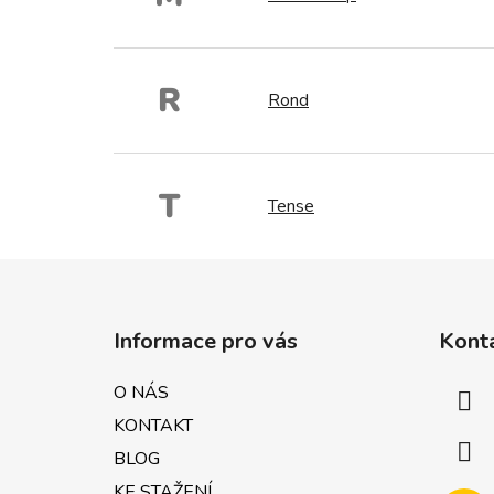
R
Rond
T
Tense
Z
á
Informace pro vás
Kont
p
a
O NÁS
t
KONTAKT
í
BLOG
KE STAŽENÍ