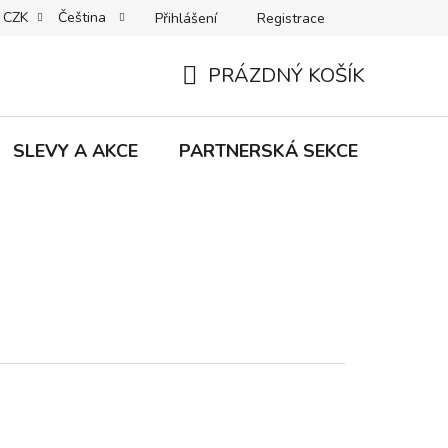
CZK
Čeština
Přihlášení
Registrace
MACE | VRÁCENÍ | VÝMĚNA ZBOŽÍ
B2C VŠEOBECNÉ OBCHODNÍ
PRÁZDNÝ KOŠÍK
NÁKUPNÍ
KOŠÍK
SLEVY A AKCE
PARTNERSKÁ SEKCE
Znač