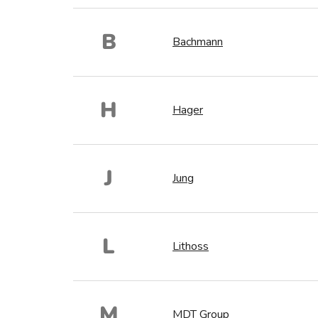
B
Bachmann
H
Hager
J
Jung
L
Lithoss
M
MDT Group