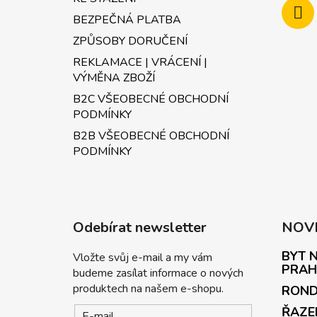
BEZPEČNÁ PLATBA
ZPŮSOBY DORUČENÍ
REKLAMACE | VRÁCENÍ |
VÝMĚNA ZBOŽÍ
B2C VŠEOBECNÉ OBCHODNÍ
PODMÍNKY
B2B VŠEOBECNÉ OBCHODNÍ
PODMÍNKY
Odebírat newsletter
NOV
BYT N
Vložte svůj e-mail a my vám
PRAH
budeme zasílat informace o nových
produktech na našem e-shopu.
ROND
ŘAZE
E-mail