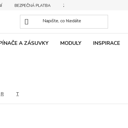
Í
BEZPEČNÁ PLATBA
ZPŮSOBY DORUČENÍ
REKLA
PÍNAČE A ZÁSUVKY
MODULY
INSPIRACE
R
T