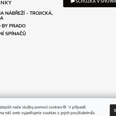
INKY
A NÁBŘEŽÍ - TROJICKÁ,
A
 BY PRADO
NÍ SPÍNAČŮ
artner Showroom MONOBRAND
Partner Eshop Monobrand.onl
lepšit naše služby pomocí cookies🍪. V případě
S
na náš web vyjadřujete souhlas s jejich používáním👍.