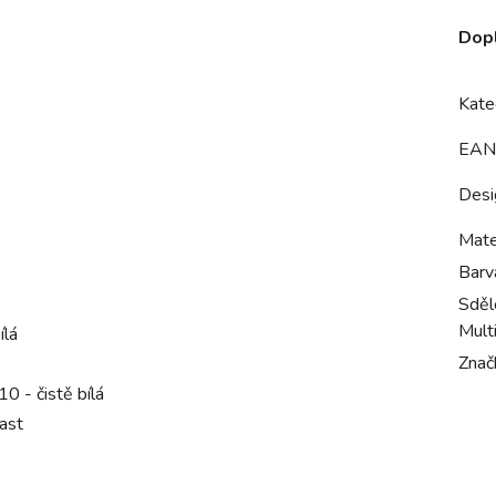
Dop
Kate
EAN
Desi
Mate
Barv
Sdělo
Mult
ílá
Znač
 - čistě bílá
ast