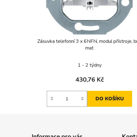
Zásuvka telefonní 3 x 6NFN, modul přístroje, bí
mat
1 - 2 týdny
430,76 Kč
DO KOŠÍKU
Z
á
Informace pro vás
Kont