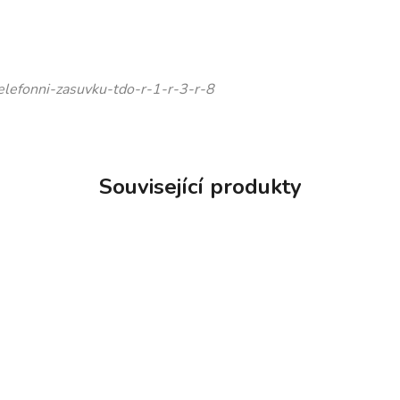
elefonni-zasuvku-tdo-r-1-r-3-r-8
Související produkty