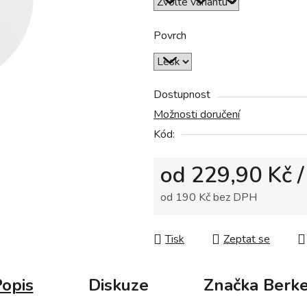
z
5
Povrch
hvězdiček.
Dostupnost
Možnosti doručení
Kód:
od
229,90 Kč
/
od
190 Kč
bez DPH
Měrná cena:
Tisk
Zeptat se
opis
Diskuze
Značka
Berke