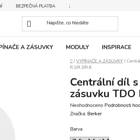
Í
BEZPEČNÁ PLATBA
ZPŮSOBY DORUČENÍ
REKLA
PÍNAČE A ZÁSUVKY
MODULY
INSPIRACE
Domů
/
VYPÍNAČE A ZÁSUVKY
/
Centrá
R.1/R.3/R.8
Centrální díl 
zásuvku TDO 
Průměrné
Neohodnoceno
Podrobnosti ho
hodnocení
Značka:
Berker
produktu
Barva
je
0,0