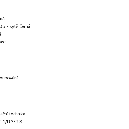
rná
5 - sytě černá
é
ast
roubování
ační technika
R.1/R.3/R.8