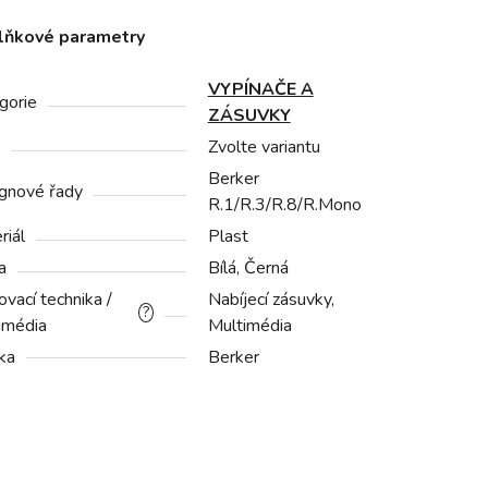
lňkové parametry
VYPÍNAČE A
gorie
ZÁSUVKY
Zvolte variantu
Berker
gnové řady
R.1/R.3/R.8/R.Mono
riál
Plast
a
Bílá, Černá
vací technika /
Nabíjecí zásuvky,
?
imédia
Multimédia
ka
Berker