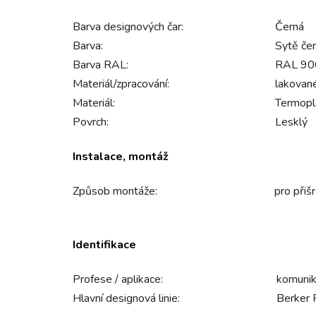
Barva designových čar:
Černá
Barva:
Sytě če
Barva RAL:
RAL 900
Materiál/zpracování:
lakovan
Materiál:
Termopl
Povrch:
Lesklý
Instalace, montáž
Způsob montáže:
pro přiš
Identifikace
Profese / aplikace:
komunik
Hlavní designová linie:
Berker 