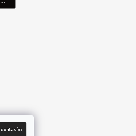
SCHŮZKA V SHOWROOMU
ine
ouhlasím