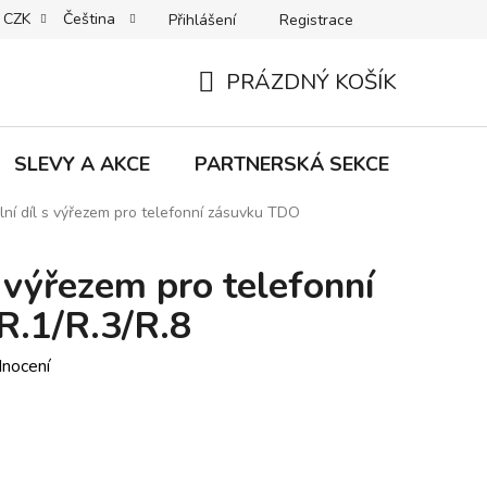
CZK
Čeština
Přihlášení
Registrace
MACE | VRÁCENÍ | VÝMĚNA ZBOŽÍ
B2C VŠEOBECNÉ OBCHODNÍ
PRÁZDNÝ KOŠÍK
NÁKUPNÍ
KOŠÍK
SLEVY A AKCE
PARTNERSKÁ SEKCE
Znač
lní díl s výřezem pro telefonní zásuvku TDO
s výřezem pro telefonní
R.1/R.3/R.8
dnocení