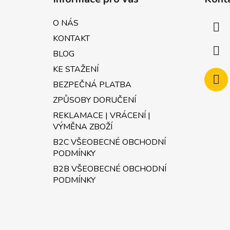
p
a
O NÁS
t
KONTAKT
í
BLOG
KE STAŽENÍ
BEZPEČNÁ PLATBA
ZPŮSOBY DORUČENÍ
REKLAMACE | VRÁCENÍ |
VÝMĚNA ZBOŽÍ
B2C VŠEOBECNÉ OBCHODNÍ
PODMÍNKY
B2B VŠEOBECNÉ OBCHODNÍ
PODMÍNKY