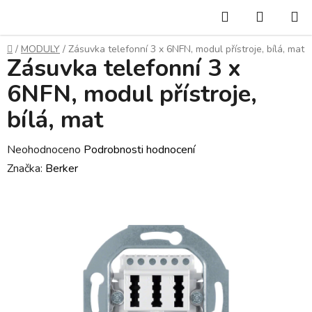
Přejít
Hledat
NÁKUP
na
KOŠÍK
obsah
Domů
/
MODULY
/
Zásuvka telefonní 3 x 6NFN, modul přístroje, bílá, mat
Zásuvka telefonní 3 x
6NFN, modul přístroje,
bílá, mat
Průměrné
Neohodnoceno
Podrobnosti hodnocení
hodnocení
Značka:
Berker
produktu
je
0,0
z
5
hvězdiček.