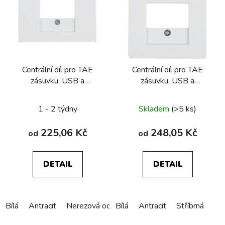
Centrální díl pro TAE
Centrální díl pro TAE
zásuvku, USB a
zásuvku, USB a
reproduktorovou zásuvku
reproduktorovou zásuvku
Berker K.1/K.5
Berker Q.1/Q.3/Q.7/Q.9
1 - 2 týdny
Skladem
(>5 ks)
225,06 Kč
248,05 Kč
od
od
DETAIL
DETAIL
Bílá
Antracit
Nerezová ocel
Bílá
Alu elox
Antracit
Stříbrná