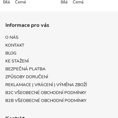
Bílá
Černá
Bílá
Černá
Z
á
Informace pro vás
p
a
O NÁS
t
KONTAKT
í
BLOG
KE STAŽENÍ
BEZPEČNÁ PLATBA
ZPŮSOBY DORUČENÍ
REKLAMACE | VRÁCENÍ | VÝMĚNA ZBOŽÍ
B2C VŠEOBECNÉ OBCHODNÍ PODMÍNKY
B2B VŠEOBECNÉ OBCHODNÍ PODMÍNKY