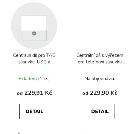
Centrální díl pro TAE
Centrální díl s výřezem
zásuvku, USB a
pro telefonní zásuvku
reproduktorovou zásuvku
TDO R.1/R.3/R.8
Berker R.1/R.3/R.8
Skladem
(1 ks)
Na objednávku
229,91 Kč
229,90 Kč
od
od
DETAIL
DETAIL