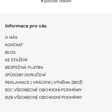
9
položek celkem
O
v
l
Z
á
á
d
Informace pro vás
p
a
a
c
O NÁS
t
í
KONTAKT
p
í
r
BLOG
v
KE STAŽENÍ
k
BEZPEČNÁ PLATBA
y
v
ZPŮSOBY DORUČENÍ
ý
REKLAMACE | VRÁCENÍ | VÝMĚNA ZBOŽÍ
p
B2C VŠEOBECNÉ OBCHODNÍ PODMÍNKY
i
s
B2B VŠEOBECNÉ OBCHODNÍ PODMÍNKY
u