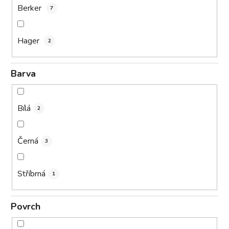
Berker
7
Hager
2
Barva
Bílá
2
Černá
3
Stříbrná
1
Povrch