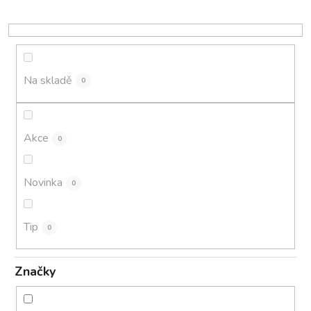
r
o
d
u
k
Na skladě
0
t
ů
Akce
0
Novinka
0
Tip
0
Značky