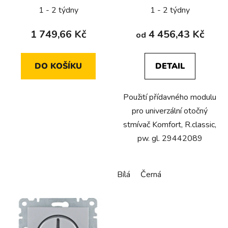
mm
aretací, Serie R.classic,
1 - 2 týdny
1 - 2 týdny
k
bílá, lesk
t
1 749,66 Kč
4 456,43 Kč
od
ů
DO KOŠÍKU
DETAIL
Použití přídavného modulu
pro univerzální otočný
stmívač Komfort, R.classic,
pw. gl. 29442089
Bílá
Černá