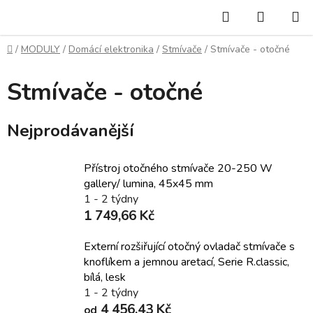
Přejít
Hledat
NÁKUP
na
KOŠÍK
obsah
Domů
/
MODULY
/
Domácí elektronika
/
Stmívače
/
Stmívače - otočné
Stmívače - otočné
Nejprodávanější
Přístroj otočného stmívače 20-250 W
gallery/ lumina, 45x45 mm
1 - 2 týdny
1 749,66 Kč
Externí rozšiřující otočný ovladač stmívače s
knoflíkem a jemnou aretací, Serie R.classic,
bílá, lesk
1 - 2 týdny
4 456,43 Kč
od