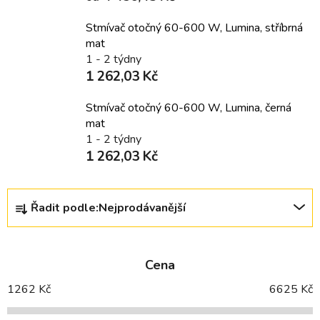
Stmívač otočný 60-600 W, Lumina, stříbrná
mat
1 - 2 týdny
1 262,03 Kč
Stmívač otočný 60-600 W, Lumina, černá
mat
1 - 2 týdny
1 262,03 Kč
Ř
Řadit podle:
Nejprodávanější
a
z
e
Cena
n
í
1262
Kč
6625
Kč
p