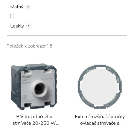
Matný
1
Lesklý
1
Položek k zobrazení:
9
V
ý
p
i
s
p
r
Přístroj otočného
Externí rozšiřující otočný
o
stmívače 20-250 W
ovladač stmívače s
d
gallery/ lumina, 45x45
knoflíkem a jemnou
u