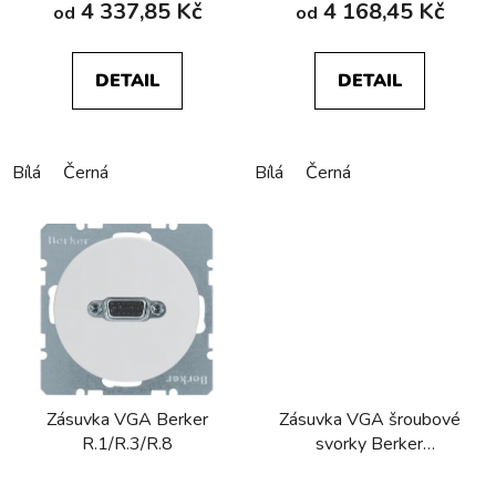
4 337,85 Kč
4 168,45 Kč
od
od
DETAIL
DETAIL
Bílá
Černá
Bílá
Černá
Zásuvka VGA Berker
Zásuvka VGA­ šroubové
R.1/R.3/R.8
svorky Berker
R.1/R.3/R.8