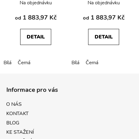
Na objednávku
Na objednávku
1 883,97 Kč
1 883,97 Kč
od
od
DETAIL
DETAIL
Bílá
Černá
Bílá
Černá
Z
á
Informace pro vás
p
a
O NÁS
t
KONTAKT
í
BLOG
KE STAŽENÍ