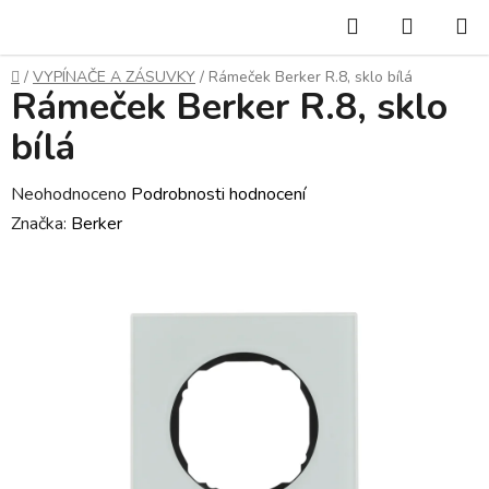
Přejít
Hledat
NÁKUP
na
KOŠÍK
obsah
Domů
/
VYPÍNAČE A ZÁSUVKY
/
Rámeček Berker R.8, sklo bílá
Rámeček Berker R.8, sklo
bílá
Průměrné
Neohodnoceno
Podrobnosti hodnocení
hodnocení
Značka:
Berker
produktu
je
0,0
z
5
hvězdiček.