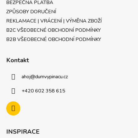
BEZPEČNÁ PLATBA
ZPŮSOBY DORUČENÍ
REKLAMACE | VRÁCENÍ | VÝMĚNA ZBOŽÍ
B2C VŠEOBECNÉ OBCHODNÍ PODMÍNKY
B2B VŠEOBECNÉ OBCHODNÍ PODMÍNKY
Kontakt
ahoj
@
dumvypinacu.cz
+420 602 358 615
INSPIRACE