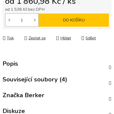
od
1 860,98 Kč
/ ks
od
1 538 Kč
bez DPH
Měrná cena:
DO KOŠÍKU
Tisk
Zeptat se
Hlídat
Sdílet
Popis
Související soubory (4)
Značka
Berker
Diskuze