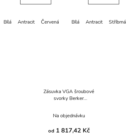
Bílá
Antracit
Červená
Bílá
Antracit
Stříbrná
Zásuvka VGA­ šroubové
svorky Berker
Q.1/Q.3/Q.7/Q.9
Na objednávku
1 817,42 Kč
od