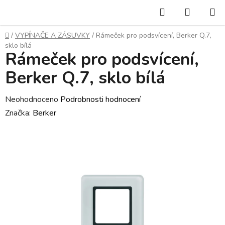
Přejít
Hledat
NÁKUP
na
KOŠÍK
obsah
Domů
/
VYPÍNAČE A ZÁSUVKY
/
Rámeček pro podsvícení, Berker Q.7,
sklo bílá
Rámeček pro podsvícení,
Berker Q.7, sklo bílá
Průměrné
Neohodnoceno
Podrobnosti hodnocení
hodnocení
Značka:
Berker
produktu
je
0,0
z
5
hvězdiček.