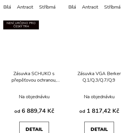
Bílá
Antracit
Stříbrná
Bílá
Antracit
Stříbrná
NENÍ URČENO PRO
ČESKÝ TRH
Zásuvka SCHUKO s
Zásuvka VGA Berker
přepěťovou ochranou­,
Q.1/Q.3/Q.7/Q.9
popisovým polem a
šroubovými svorkami
Na objednávku
Na objednávku
Berker Q.1/Q.3/Q.7/Q.9
6 889,74 Kč
1 817,42 Kč
od
od
DETAIL
DETAIL