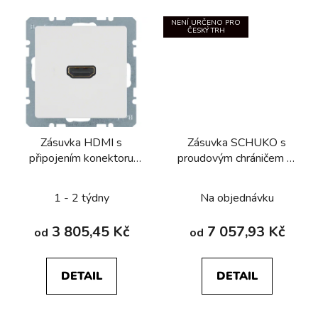
NENÍ URČENO PRO
ČESKÝ TRH
Zásuvka HDMI s
Zásuvka SCHUKO s
připojením konektoru
proudovým chráničem FI
90° Berker
771, s clonkami Berker
Q.1/Q.3/Q.7/Q.9
Q.1/Q.3/Q.7/Q.9
1 - 2 týdny
Na objednávku
3 805,45 Kč
7 057,93 Kč
od
od
DETAIL
DETAIL