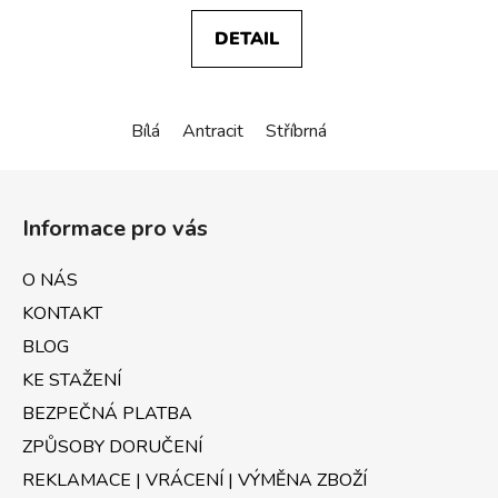
DETAIL
Bílá
Antracit
Stříbrná
Z
á
Informace pro vás
p
a
O NÁS
t
KONTAKT
í
BLOG
KE STAŽENÍ
BEZPEČNÁ PLATBA
ZPŮSOBY DORUČENÍ
REKLAMACE | VRÁCENÍ | VÝMĚNA ZBOŽÍ