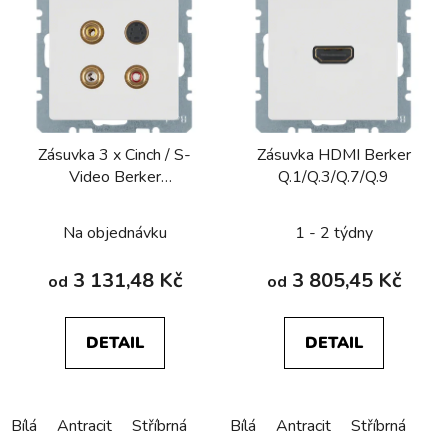
Zásuvka 3 x Cinch / S-
Zásuvka HDMI Berker
Video Berker
Q.1/Q.3/Q.7/Q.9
Q.1/Q.3/Q.7/Q.9
Na objednávku
1 - 2 týdny
3 131,48 Kč
3 805,45 Kč
od
od
DETAIL
DETAIL
Bílá
Antracit
Stříbrná
Bílá
Antracit
Stříbrná