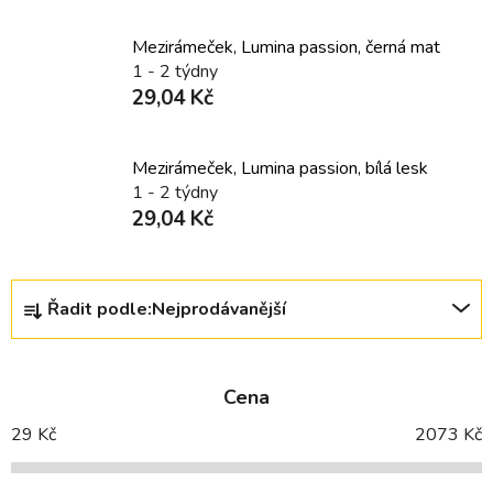
Mezirámeček, Lumina passion, černá mat
1 - 2 týdny
29,04 Kč
Mezirámeček, Lumina passion, bílá lesk
1 - 2 týdny
29,04 Kč
Ř
Řadit podle:
Nejprodávanější
a
z
e
Cena
n
í
29
Kč
2073
Kč
p
r