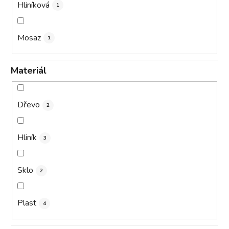
Hliníková
1
Mosaz
1
Materiál
Dřevo
2
Hliník
3
Sklo
2
Plast
4