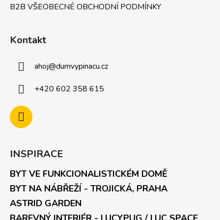
s
B2B VŠEOBECNÉ OBCHODNÍ PODMÍNKY
u
Kontakt
ahoj
@
dumvypinacu.cz
+420 602 358 615
INSPIRACE
BYT VE FUNKCIONALISTICKÉM DOMĚ
BYT NA NÁBŘEŽÍ - TROJICKÁ, PRAHA
ASTRID GARDEN
BAREVNÝ INTERIÉR - LUCYPUG / LUC SPACE