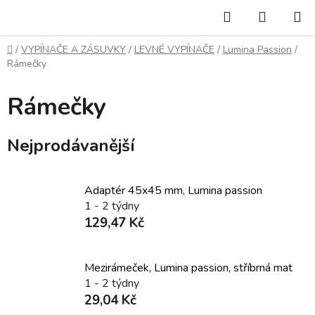
Přejít
Hledat
NÁKUP
na
KOŠÍK
obsah
Domů
/
VYPÍNAČE A ZÁSUVKY
/
LEVNÉ VYPÍNAČE
/
Lumina Passion
/
Rámečky
Rámečky
Nejprodávanější
Adaptér 45x45 mm, Lumina passion
1 - 2 týdny
129,47 Kč
Mezirámeček, Lumina passion, stříbrná mat
1 - 2 týdny
29,04 Kč