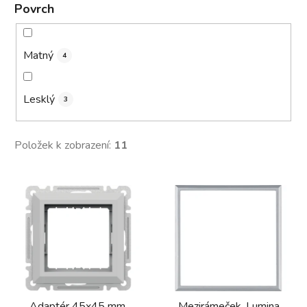
Povrch
Matný
4
Lesklý
3
Položek k zobrazení:
11
V
ý
p
i
s
p
r
Adaptér 45x45 mm,
Mezirámeček, Lumina