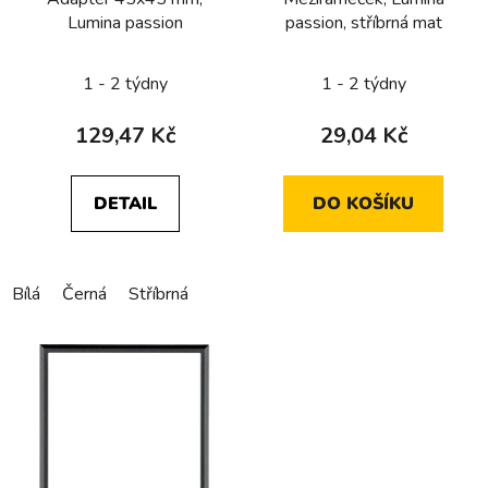
o
Lumina passion
passion, stříbrná mat
d
u
1 - 2 týdny
1 - 2 týdny
k
t
129,47 Kč
29,04 Kč
ů
DETAIL
DO KOŠÍKU
Bílá
Černá
Stříbrná