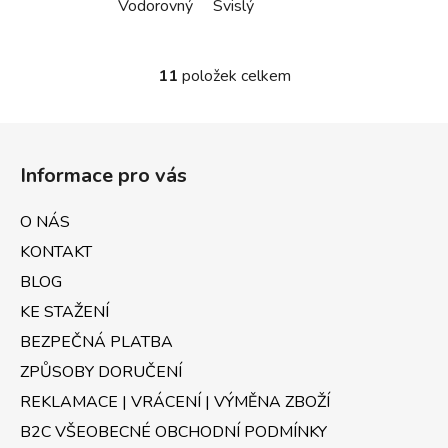
Vodorovný
Svislý
11
položek celkem
O
v
l
Z
á
á
d
Informace pro vás
p
a
a
c
O NÁS
t
í
KONTAKT
p
í
r
BLOG
v
KE STAŽENÍ
k
BEZPEČNÁ PLATBA
y
v
ZPŮSOBY DORUČENÍ
ý
REKLAMACE | VRÁCENÍ | VÝMĚNA ZBOŽÍ
p
B2C VŠEOBECNÉ OBCHODNÍ PODMÍNKY
i