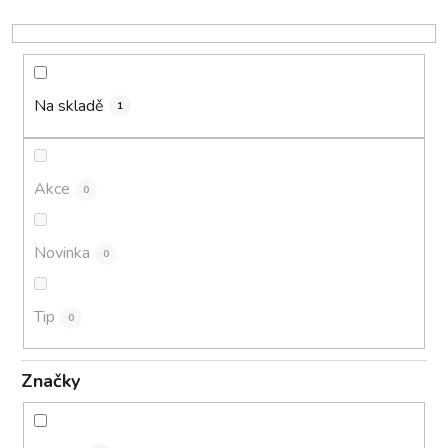
o
d
u
k
Na skladě
1
t
ů
Akce
0
Novinka
0
Tip
0
Značky